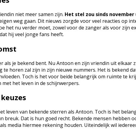
riendin niet meer samen zijn.
Het stel zou sinds november u
n eigen weg gaan. Dit nieuws zorgde voor veel reacties op i
e het nu verder moet, zowel voor de zanger als voor zijn e
at hij veel jonge fans heeft.
komst
 als je bekend bent. Nu Antoon en zijn vriendin uit elkaar z
e horen zal zijn in zijn nieuwe nummers. Het is bekend dat
nvloeden. Toch is het voor beide belangrijk om ruimte te kri
met het leven in de schijnwerpers.
e keuzes
r het leven van bekende sterren als Antoon. Toch is het bel
n breuk. Dat is hun goed recht. Bekende mensen hebben ook 
s als media hiermee rekening houden. Uiteindelijk wil iedereen