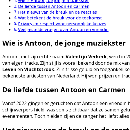
Wie is Antoon, de jonge muziekster
De liefde tussen Antoon en Carmen
Het nieuws van de breuk en de reacties
Wat betekent de breuk voor de toekomst
Privacy en respect voor persoonlijke keuzes
Veelgestelde vragen over Antoon en vriendin
Wie is Antoon, de jonge muziekster
Antoon, met zijn echte naam
Valentijn Verkerk
, werd in 
van eigen tracks. Zijn stijl is vooral bekend door de mix va
Leven
en
Vluchtstrook
. Zijn frisse geluid en toegankeli
bekendste artiesten van Nederland. Hij won prijzen en trad
De liefde tussen Antoon en Carmen
Vanaf 2022 gingen er geruchten dat Antoon een vriendin had
schijnwerpers hield, was soms zichtbaar dat ze samen gelu
evenementen. Toch hielden zij en de zanger het liefst alles 
Het nieuws van de breuk en de react