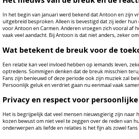
In het begin van januari werd bekend dat Antoon en zijn v
uitgebreid besproken. Alleen is bevestigd dat zij ieder hu
voor Antoon en Carmen. Anderen vroegen zich vooral af ho
vaak veel aandacht. Bij Antoon is dat niet anders, zeker omd
Wat betekent de breuk voor de toe
Een relatie kan veel invloed hebben op iemands leven, zeker
optredens. Sommigen denken dat de breuk misschien terug t
Fans zijn benieuwd of deze periode ook zijn muziek zal beï
Persoonlijk geluk en verdriet gaan nu eenmaal vaak samen 
Privacy en respect voor persoonlijk
Het is begrijpelijk dat veel mensen nieuwsgierig zijn naa
kozen bewust om niet veel te zeggen over de reden van hu
onderwerpen als liefde en relaties is het fijn als zowel fan