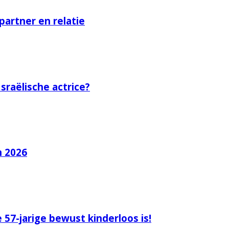
 partner en relatie
sraëlische actrice?
n 2026
57-jarige bewust kinderloos is!