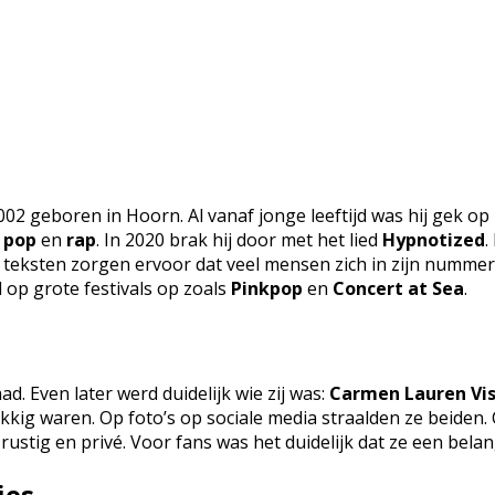
2002 geboren in Hoorn. Al vanaf jonge leeftijd was hij gek 
n
pop
en
rap
. In 2020 brak hij door met het lied
Hypnotized
.
jke teksten zorgen ervoor dat veel mensen zich in zijn numme
 op grote festivals op zoals
Pinkpop
en
Concert at Sea
.
. Even later werd duidelijk wie zij was:
Carmen Lauren Vis
kkig waren. Op foto’s op sociale media straalden ze beiden.
rustig en privé. Voor fans was het duidelijk dat ze een belan
ies