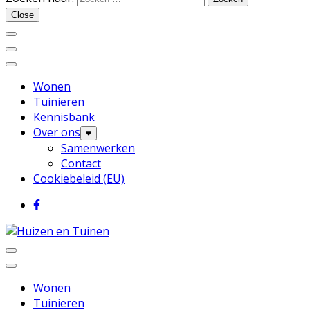
Huizen en Tuinen
Close
Wonen
Tuinieren
Kennisbank
Over ons
Samenwerken
Contact
Cookiebeleid (EU)
Inspiratie voor wonen en tuinieren
Huizen en Tuinen
Wonen
Tuinieren