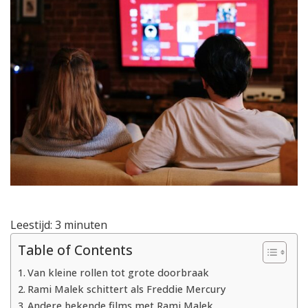
Rami
Malek:
films
en
tv-
programma’s
Leestijd:
3
minuten
Table of Contents
Van kleine rollen tot grote doorbraak
Rami Malek schittert als Freddie Mercury
Andere bekende films met Rami Malek