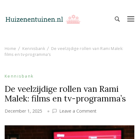
Huizen en Tuinen
Inspiratie voor wonen en tuinieren
Home
Kennisbank
De veelzijdige rollen van Rami Malek:
films en tv-programma’s
Kennisbank
De veelzijdige rollen van Rami
Malek: films en tv-programma’s
on
December 1, 2025
Leave a Comment
De
veelzijdige
rollen
van