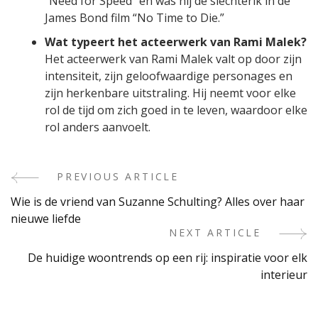
“Need for Speed” en was hij de slechterik in de
James Bond film “No Time to Die.”
Wat typeert het acteerwerk van Rami Malek?
Het acteerwerk van Rami Malek valt op door zijn
intensiteit, zijn geloofwaardige personages en
zijn herkenbare uitstraling. Hij neemt voor elke
rol de tijd om zich goed in te leven, waardoor elke
rol anders aanvoelt.
PREVIOUS ARTICLE
Post
Wie is de vriend van Suzanne Schulting? Alles over haar
Navigation
nieuwe liefde
NEXT ARTICLE
De huidige woontrends op een rij: inspiratie voor elk
interieur