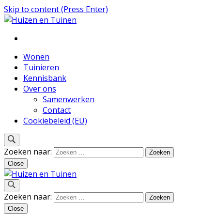
Skip to content (Press Enter)
Inspiratie voor wonen en tuinieren
Huizen en Tuinen
Wonen
Tuinieren
Kennisbank
Over ons
Samenwerken
Contact
Cookiebeleid (EU)
Zoeken naar:
Close
Inspiratie voor wonen en tuinieren
Zoeken naar:
Huizen en Tuinen
Close