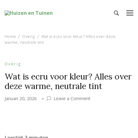
Huizen en Tuinen
Inspiratie voor wonen en tuinieren
Home
Overig
Wat is ecru voor kleur? Alles over deze
warme, neutrale tint
Overig
Wat is ecru voor kleur? Alles over
deze warme, neutrale tint
on
Januari 20, 2026
Leave a Comment
Wat
is
ecru
voor
kleur?
Leestijd:
3
minuten