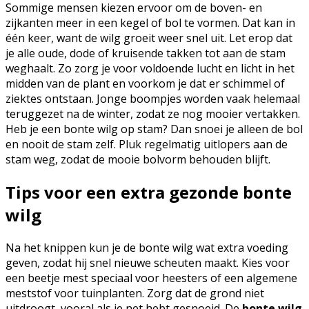
Sommige mensen kiezen ervoor om de boven- en
zijkanten meer in een kegel of bol te vormen. Dat kan in
één keer, want de wilg groeit weer snel uit. Let erop dat
je alle oude, dode of kruisende takken tot aan de stam
weghaalt. Zo zorg je voor voldoende lucht en licht in het
midden van de plant en voorkom je dat er schimmel of
ziektes ontstaan. Jonge boompjes worden vaak helemaal
teruggezet na de winter, zodat ze nog mooier vertakken.
Heb je een bonte wilg op stam? Dan snoei je alleen de bol
en nooit de stam zelf. Pluk regelmatig uitlopers aan de
stam weg, zodat de mooie bolvorm behouden blijft.
Tips voor een extra gezonde bonte
wilg
Na het knippen kun je de bonte wilg wat extra voeding
geven, zodat hij snel nieuwe scheuten maakt. Kies voor
een beetje mest speciaal voor heesters of een algemene
meststof voor tuinplanten. Zorg dat de grond niet
uitdroogt, vooral als je net hebt gesnoeid. De
bonte wilg