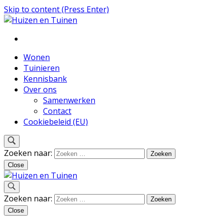
Skip to content (Press Enter)
Inspiratie voor wonen en tuinieren
Huizen en Tuinen
Wonen
Tuinieren
Kennisbank
Over ons
Samenwerken
Contact
Cookiebeleid (EU)
Zoeken naar:
Close
Inspiratie voor wonen en tuinieren
Zoeken naar:
Huizen en Tuinen
Close