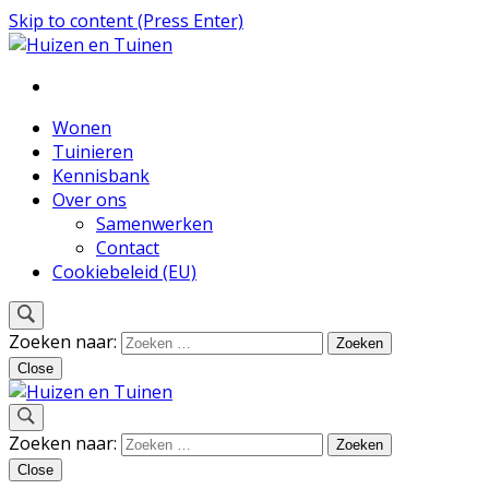
Skip to content (Press Enter)
Inspiratie voor wonen en tuinieren
Huizen en Tuinen
Wonen
Tuinieren
Kennisbank
Over ons
Samenwerken
Contact
Cookiebeleid (EU)
Zoeken naar:
Close
Inspiratie voor wonen en tuinieren
Zoeken naar:
Huizen en Tuinen
Close