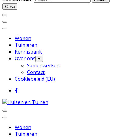
Huizen en Tuinen
Close
Wonen
Tuinieren
Kennisbank
Over ons
Samenwerken
Contact
Cookiebeleid (EU)
Inspiratie voor wonen en tuinieren
Huizen en Tuinen
Wonen
Tuinieren