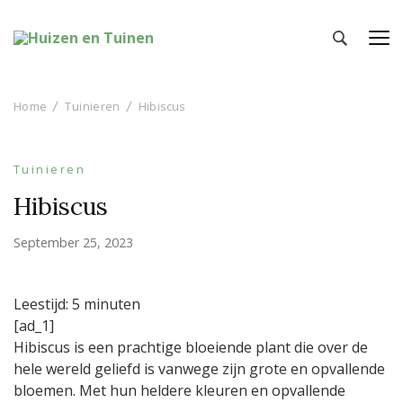
Huizen en Tuinen
Inspiratie voor wonen en tuinieren
Home
Tuinieren
Hibiscus
Tuinieren
Hibiscus
September 25, 2023
Leestijd:
5
minuten
[ad_1]
Hibiscus is een prachtige bloeiende plant die over de
hele wereld geliefd is vanwege zijn grote en opvallende
bloemen. Met hun heldere kleuren en opvallende