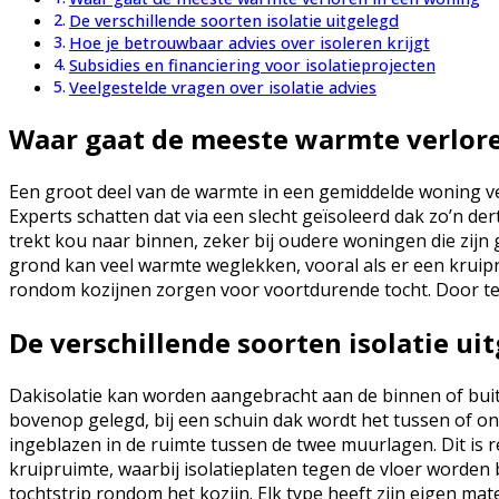
De verschillende soorten isolatie uitgelegd
Hoe je betrouwbaar advies over isoleren krijgt
Subsidies en financiering voor isolatieprojecten
Veelgestelde vragen over isolatie advies
Waar gaat de meeste warmte verlor
Een groot deel van de warmte in een gemiddelde woning verd
Experts schatten dat via een slecht geïsoleerd dak zo’n de
trekt kou naar binnen, zeker bij oudere woningen die zi
grond kan veel warmte weglekken, vooral als er een kruipr
rondom kozijnen zorgen voor voortdurende tocht. Door te b
De verschillende soorten isolatie ui
Dakisolatie kan worden aangebracht aan de binnen of buite
bovenop gelegd, bij een schuin dak wordt het tussen of o
ingeblazen in de ruimte tussen de twee muurlagen. Dit is re
kruipruimte, waarbij isolatieplaten tegen de vloer worden
tochtstrip rondom het kozijn. Elk type heeft zijn eigen m