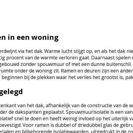
en in een woning
wijnt via het dak. Warme lucht stijgt op, en als het dak nie
rtig procent van de warmte verloren gaat. Daarnaast spelen 
jn gebouwd zonder spouwmuur of met een dunne buitenschil.
uimte onder de woning zit. Ramen en deuren zijn een andere 
eginnen bij de plekken waar het verlies het grootst is, pak
tgelegd
nkant van het dak, afhankelijk van de constructie van de wo
nder de dakspanten geplaatst. Spouwmuurisolatie is een van
latief snel te doen en heeft weinig invloed op het uiterlijk
 bevestigd. Voor ramen is dubbel of driedubbel glas de gebr
aterialen en bijbehorende isolatiewaarden, uitgedrukt in de