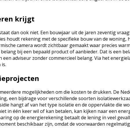
ren krijgt
estaat dan ook niet. Een bouwjaar uit de jaren zeventig vra
ies houdt rekening met de specifieke bouw van de woning, 
rmische camera wordt zichtbaar gemaakt waar precies warmte
 belang bij een bepaald product of aanbieder. Dat is een bel
 een adviseur zonder commercieel belang. Via het energielab
is.
tieprojecten
n meerdere mogelijkheden om die kosten te drukken. De Nede
g, een bijdrage voor verschillende soorten isolatiewerkzaam
sidie hangt af van het type isolatie en de oppervlakte di
niet in één keer wil of kan betalen, kan kijken naar een en
ring op de energierekening betaalt de lening in veel gevalle
 moment beschikbaar zijn, omdat de voorwaarden regelmatig