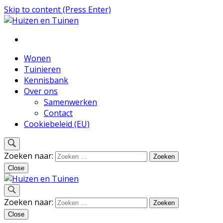
Skip to content (Press Enter)
Inspiratie voor wonen en tuinieren
Huizen en Tuinen
Wonen
Tuinieren
Kennisbank
Over ons
Samenwerken
Contact
Cookiebeleid (EU)
Zoeken naar:
Close
Inspiratie voor wonen en tuinieren
Zoeken naar:
Huizen en Tuinen
Close