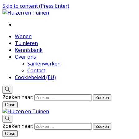
Skip to content (Press Enter)
Inspiratie voor wonen en tuinieren
Huizen en Tuinen
Wonen
Tuinieren
Kennisbank
Over ons
Samenwerken
Contact
Cookiebeleid (EU)
Zoeken naar:
Close
Inspiratie voor wonen en tuinieren
Zoeken naar:
Huizen en Tuinen
Close