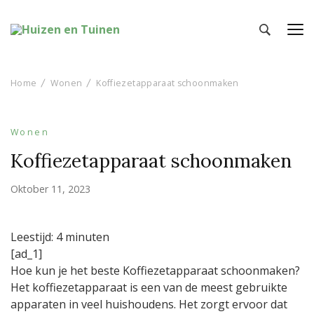
Huizen en Tuinen
Inspiratie voor wonen en tuinieren
Home
Wonen
Koffiezetapparaat schoonmaken
Wonen
Koffiezetapparaat schoonmaken
Oktober 11, 2023
Leestijd:
4
minuten
[ad_1]
Hoe kun je het beste Koffiezetapparaat schoonmaken?
Het koffiezetapparaat is een van de meest gebruikte
apparaten in veel huishoudens. Het zorgt ervoor dat