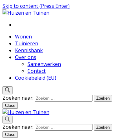
Skip to content (Press Enter)
Inspiratie voor wonen en tuinieren
Huizen en Tuinen
Wonen
Tuinieren
Kennisbank
Over ons
Samenwerken
Contact
Cookiebeleid (EU)
Zoeken naar:
Close
Inspiratie voor wonen en tuinieren
Zoeken naar:
Huizen en Tuinen
Close