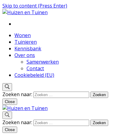
Skip to content (Press Enter)
Inspiratie voor wonen en tuinieren
Huizen en Tuinen
Wonen
Tuinieren
Kennisbank
Over ons
Samenwerken
Contact
Cookiebeleid (EU)
Zoeken naar:
Close
Inspiratie voor wonen en tuinieren
Zoeken naar:
Huizen en Tuinen
Close