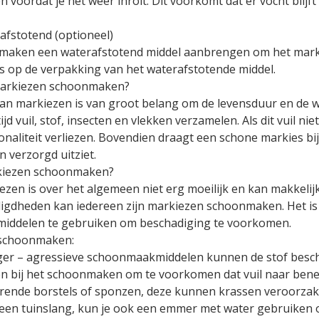
 voordat je het weer inrolt. Dit voorkomt dat er vocht blijft
afstotend (optioneel)
oonmaken een waterafstotend middel aanbrengen om het mark
ies op de verpakking van het waterafstotende middel.
Markiezen schoonmaken?
n markiezen is van groot belang om de levensduur en de w
d vuil, stof, insecten en vlekken verzamelen. Als dit vuil ni
naliteit verliezen. Bovendien draagt een schone markies bij 
n verzorgd uitziet.
rkiezen schoonmaken?
zen is over het algemeen niet erg moeilijk en kan makkelijk
igdheden kan iedereen zijn markiezen schoonmaken. Het is 
smiddelen te gebruiken om beschadiging te voorkomen.
 schoonmaken:
iniger – agressieve schoonmaakmiddelen kunnen de stof besc
 bij het schoonmaken om te voorkomen dat vuil naar benede
urende borstels of sponzen, deze kunnen krassen veroorzak
t een tuinslang, kun je ook een emmer met water gebruiken 