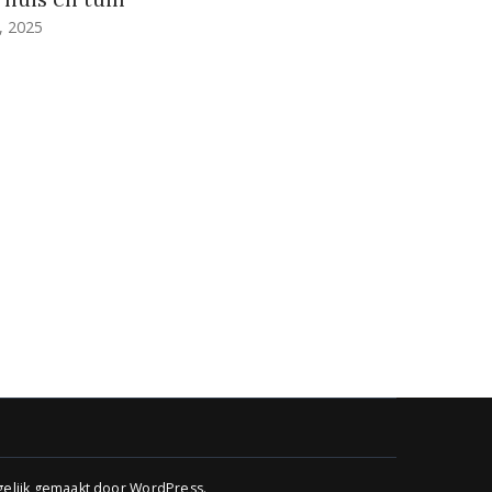
, 2025
elijk gemaakt door
WordPress
.