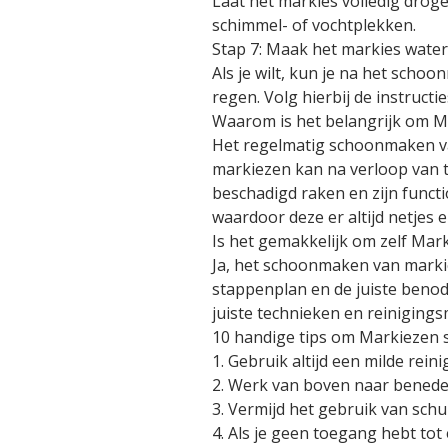
Laat het markies volledig drogen
schimmel- of vochtplekken.
Stap 7: Maak het markies water
Als je wilt, kun je na het sch
regen. Volg hierbij de instruct
Waarom is het belangrijk om 
Het regelmatig schoonmaken va
markiezen kan na verloop van tij
beschadigd raken en zijn functio
waardoor deze er altijd netjes e
Is het gemakkelijk om zelf Ma
Ja, het schoonmaken van markie
stappenplan en de juiste benod
juiste technieken en reiniging
10 handige tips om Markiezen
1. Gebruik altijd een milde re
2. Werk van boven naar beneden
3. Vermijd het gebruik van sch
4. Als je geen toegang hebt to