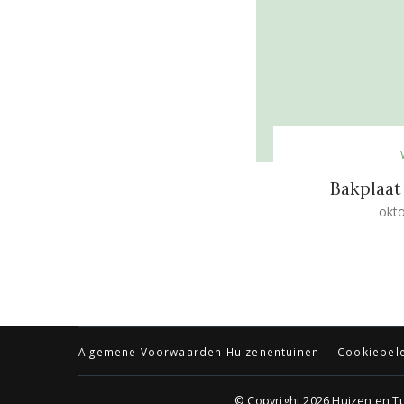
Bakplaa
okto
Algemene Voorwaarden Huizenentuinen
Cookiebele
© Copyright 2026
Huizen en T