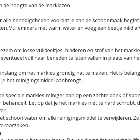
van de hoogte van de markiezen
er alle benodigdheden voordat je aan de schoonmaak begint. 
zen. Vul emmers met warm water en voeg een beetje mild afw
bezem om losse vuildeeltjes, bladeren en stof van het marki
eventueel vuil naar beneden te laten vallen in plaats van het
inslang om het markies grondig nat te maken. Het is belang
je het reinigingsmiddel aanbrengt.
e speciale markies reiniger aan op een zachte doek of spons
en behandelt. Let op dat je het markies niet te hard schrobt, 
ter
et schoon water om alle reinigingsmiddel te verwijderen. Zo
veroorzaken.
n