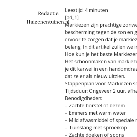
Leestijd:
4
minuten
Redactie
[ad_1]
Huizenentuinen.nl
Markiezen zijn prachtige zonwer
bescherming tegen de zon en g
ervoor te zorgen dat je markie
belang. In dit artikel zullen 
Hoe kun je het beste Markiez
Het schoonmaken van markiezen
je dit karwei in een handomdraa
dat ze er als nieuw uitzien.
Stappenplan voor Markiezen 
Tijdsduur: Ongeveer 2 uur, afha
Benodigdheden:
– Zachte borstel of bezem
– Emmers met warm water
– Mild afwasmiddel of speciale
– Tuinslang met sproeikop
– Zachte doeken of spons