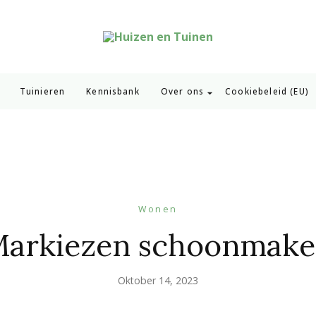
Huizen en Tuinen
Inspiratie voor wonen en tuinieren
Tuinieren
Kennisbank
Over ons
Cookiebeleid (EU)
Wonen
arkiezen schoonmak
Oktober 14, 2023