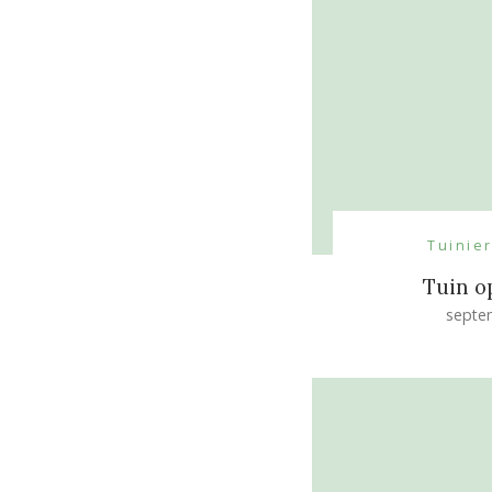
Tuinie
Tuin o
septe