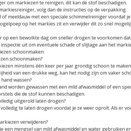
er om markiezen te reinigen, dit kan de stof beschadigen.
e markiesreiniger, volg dan de instructies op de verpakking.
l of meeldauw met een speciale schimmelreiniger voordat j
 vogelpoep op het markies zit en verwijder dit zo snel moge
ur op een bewolkte dag om sneller drogen te voorkomen dat
 inspectie uit om eventuele schade of slijtage aan het marki
kiezen schoonmaken:
iezen schoonmaken?
ezen minstens één keer per jaar grondig schoon te maken. 
ijheid van een drukke weg, kan het nodig zijn om vaker sch
e hand wassen?
nd worden gewassen met een mild afwasmiddel of een speci
rstels die de stof kunnen beschadigen.
olledig uitgerold laten drogen?
olledig te laten drogen voordat je ze weer oprolt. Als er vocht
markiezen verwijderen?
je een mengsel van mild afwasmiddel en water gebruiken en