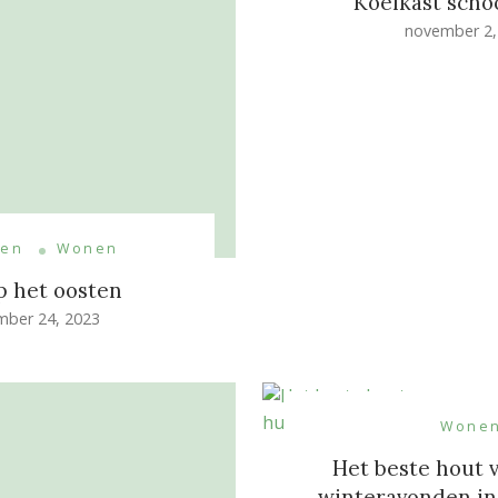
Koelkast sch
november 2,
ren
Wonen
p het oosten
mber 24, 2023
Wone
Het beste hout
winteravonden in 