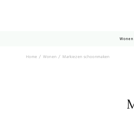
Wonen
Home
Wonen
Markiezen schoonmaken
M