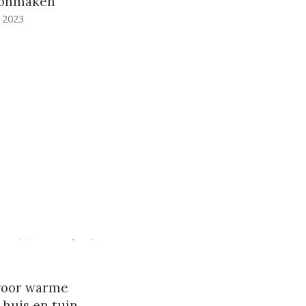
oonmaken
 2023
n
 voor warme
huis en tuin