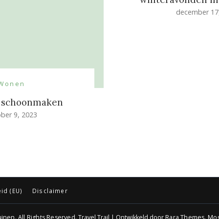
december 17
Wonen
t schoonmaken
ber 9, 2023
id (EU)
Disclaimer
uinen
. All Rights Reserved.
Travel Trail | Ontwikkeld door
Rara Themes
.
Mog