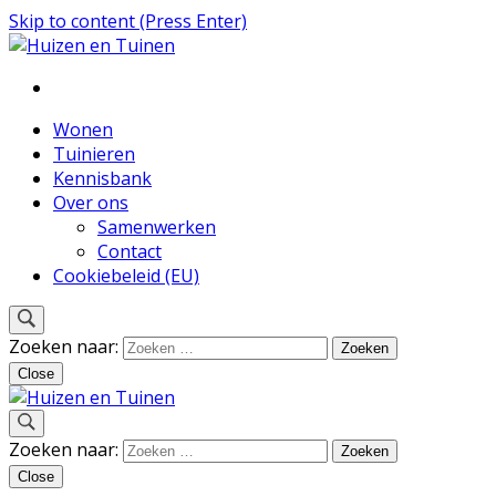
Skip to content (Press Enter)
Inspiratie voor wonen en tuinieren
Huizen en Tuinen
Wonen
Tuinieren
Kennisbank
Over ons
Samenwerken
Contact
Cookiebeleid (EU)
Zoeken naar:
Close
Inspiratie voor wonen en tuinieren
Zoeken naar:
Huizen en Tuinen
Close