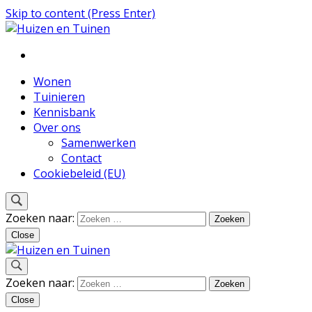
Skip to content (Press Enter)
Inspiratie voor wonen en tuinieren
Huizen en Tuinen
Wonen
Tuinieren
Kennisbank
Over ons
Samenwerken
Contact
Cookiebeleid (EU)
Zoeken naar:
Close
Inspiratie voor wonen en tuinieren
Zoeken naar:
Huizen en Tuinen
Close