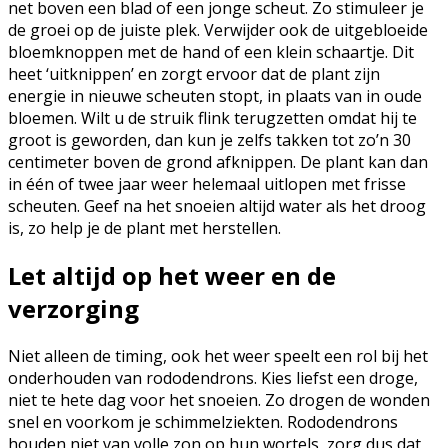
net boven een blad of een jonge scheut. Zo stimuleer je
de groei op de juiste plek. Verwijder ook de uitgebloeide
bloemknoppen met de hand of een klein schaartje. Dit
heet ‘uitknippen’ en zorgt ervoor dat de plant zijn
energie in nieuwe scheuten stopt, in plaats van in oude
bloemen. Wilt u de struik flink terugzetten omdat hij te
groot is geworden, dan kun je zelfs takken tot zo’n 30
centimeter boven de grond afknippen. De plant kan dan
in één of twee jaar weer helemaal uitlopen met frisse
scheuten. Geef na het snoeien altijd water als het droog
is, zo help je de plant met herstellen.
Let altijd op het weer en de
verzorging
Niet alleen de timing, ook het weer speelt een rol bij het
onderhouden van rododendrons. Kies liefst een droge,
niet te hete dag voor het snoeien. Zo drogen de wonden
snel en voorkom je schimmelziekten. Rododendrons
houden niet van volle zon op hun wortels, zorg dus dat