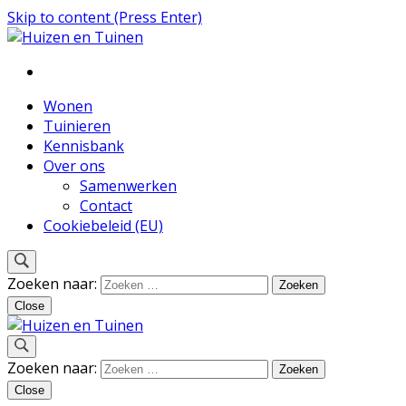
Skip to content (Press Enter)
Inspiratie voor wonen en tuinieren
Huizen en Tuinen
Wonen
Tuinieren
Kennisbank
Over ons
Samenwerken
Contact
Cookiebeleid (EU)
Zoeken naar:
Close
Inspiratie voor wonen en tuinieren
Zoeken naar:
Huizen en Tuinen
Close