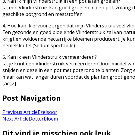
3. Kan ik mijn Vlinderstruik in een pot laten groeien?
Ja, een Vlinderstruik kan goed groeien in een pot, zolang 
geschikte potgrond en meststoffen.
4. Hoe kan ik ervoor zorgen dat mijn Vlinderstruik veel vli
Een gezonde en goed bloeiende Vlinderstruik zal van natur
krijgt en voldoende nectarrijke bloemen produceert. Je kun
hemelsleutel (Sedum spectabile).
5. Kan ik een Vlinderstruik vermeerderen?
Ja, je kunt een Vlinderstruik vermeerderen door middel v
snijden en deze in een pot met potgrond te planten. Zorg e
maar kan wat langer duren voordat de planten groot genoe
[ad_2]
Post Navigation
Previous Article
Ezelsoor
Next Article
Dotterbloem
Dit vind je misschien ook leuk