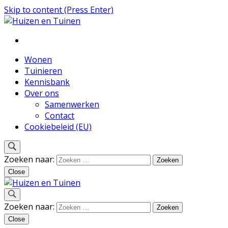
Skip to content (Press Enter)
Inspiratie voor wonen en tuinieren
Huizen en Tuinen
Wonen
Tuinieren
Kennisbank
Over ons
Samenwerken
Contact
Cookiebeleid (EU)
Zoeken naar:
Close
Inspiratie voor wonen en tuinieren
Zoeken naar:
Huizen en Tuinen
Close