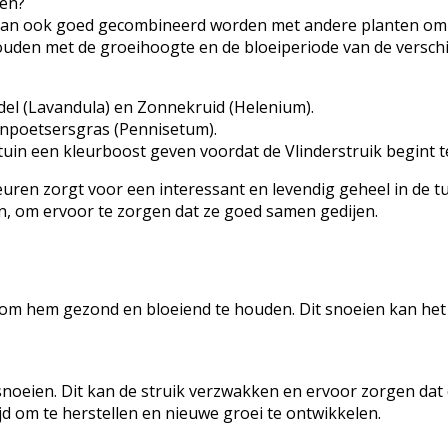
ren?
r kan ook goed gecombineerd worden met andere planten om ee
houden met de groeihoogte en de bloeiperiode van de versch
del (Lavandula) en Zonnekruid (Helenium).
enpoetsersgras (Pennisetum).
 tuin een kleurboost geven voordat de Vlinderstruik begint t
euren zorgt voor een interessant en levendig geheel in de 
n, om ervoor te zorgen dat ze goed samen gedijen.
eien om hem gezond en bloeiend te houden. Dit snoeien kan he
te snoeien. Dit kan de struik verzwakken en ervoor zorgen da
jd om te herstellen en nieuwe groei te ontwikkelen.