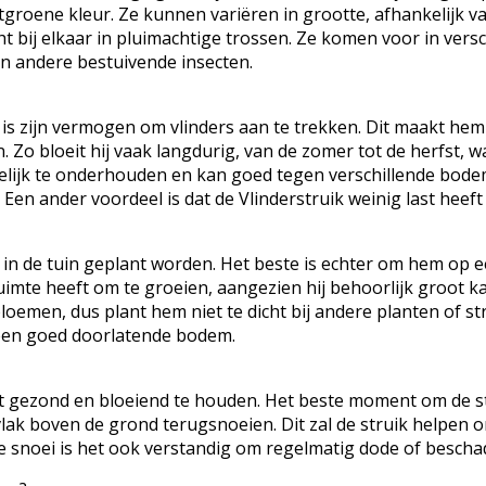
roene kleur. Ze kunnen variëren in grootte, afhankelijk van 
t bij elkaar in pluimachtige trossen. Ze komen voor in versc
en andere bestuivende insecten.
 is zijn vermogen om vlinders aan te trekken. Dit maakt he
 Zo bloeit hij vaak langdurig, van de zomer tot de herfst, w
kelijk te onderhouden en kan goed tegen verschillende bod
en ander voordeel is dat de Vlinderstruik weinig last heeft
n in de tuin geplant worden. Het beste is echter om hem op e
ruimte heeft om te groeien, aangezien hij behoorlijk groot
emen, dus plant hem niet te dicht bij andere planten of str
r een goed doorlatende bodem.
nt gezond en bloeiend te houden. Het beste moment om de str
ak boven de grond terugsnoeien. Dit zal de struik helpen om
se snoei is het ook verstandig om regelmatig dode of bescha