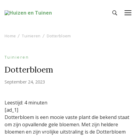
Huizen en Tuinen
Inspiratie voor wonen en tuinieren
Home
Tuinieren
Dotterbloem
Tuinieren
Dotterbloem
September 24, 2023
Leestijd:
4
minuten
[ad_1]
Dotterbloem is een mooie vaste plant die bekend staat
om zijn opvallende gele bloemen. Met zijn heldere
bloemen en zijn vrolijke uitstraling is de Dotterbloem