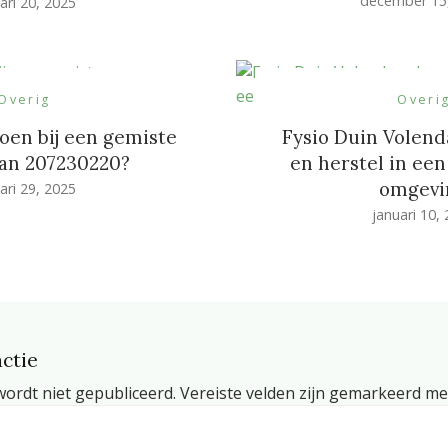
december 15
ari 20, 2025
Overig
Overi
oen bij een gemiste
Fysio Duin Volen
an 207230220?
en herstel in ee
omgevi
ari 29, 2025
januari 10,
ctie
wordt niet gepubliceerd.
Vereiste velden zijn gemarkeerd m