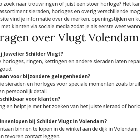
p zoek naar trouwringen of juist een stoer horloge? Het kan 
ssortiment sieraden, horloges en overig verschillende mog
site vind je informatie over de merken, openingstijden en k
 met klanten via sociale media zodat je als eerste weet wan
vragen over Vlugt Volendam
j Juwelier Schilder Vlugt?
 je horloges, ringen, kettingen en andere sieraden laten rep
 goud.
n aan voor bijzondere gelegenheden?
ctie sieraden en horloges voor speciale momenten zoals brui
n persoonlijk detail.
eschikbaar voor klanten?
ing en helpt je met het zoeken van het juiste sieraad of ho
innenlopen bij Schilder Vlugt in Volendam?
ontaan binnen te lopen in de winkel aan de dijk in Volendam
n tevoren contact leggen.