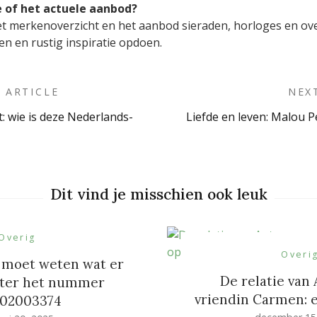
e of het actuele aanbod?
t merkenoverzicht en het aanbod sieraden, horloges en overi
en en rustig inspiratie opdoen.
 ARTICLE
NEX
: wie is deze Nederlands-
Liefde en leven: Malou P
on
Dit vind je misschien ook leuk
Overig
Overi
 moet weten wat er
De relatie van
hter het nummer
vriendin Carmen: 
302003374