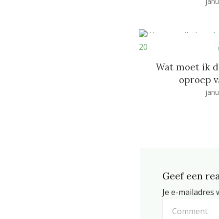
janu
Wat moet ik d
oproep v
janu
Geef een rea
Je e-mailadres 