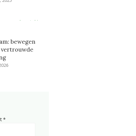
, 2025
g
dam: bewegen
n vertrouwde
ng
 2026
et
*