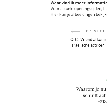
Waar vind ik meer informati
Voor actuele openingstijden, he
Hier kun je afbeeldingen bekijk
PREVIOUS
Post
Ortál Vriend afkomst
Navigati
Israëlische actrice?
Waarom je nú
schuilt ac
+31