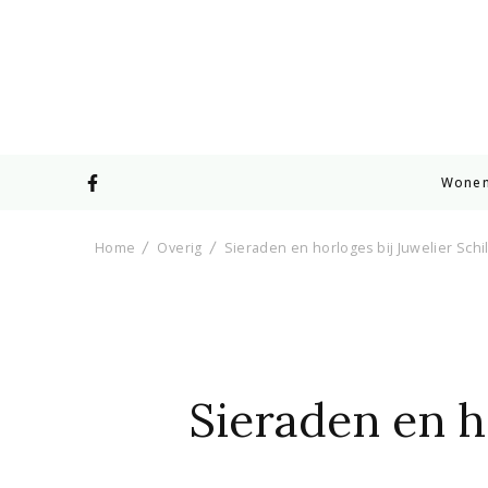
Wone
Home
Overig
Sieraden en horloges bij Juwelier Schi
Sieraden en ho