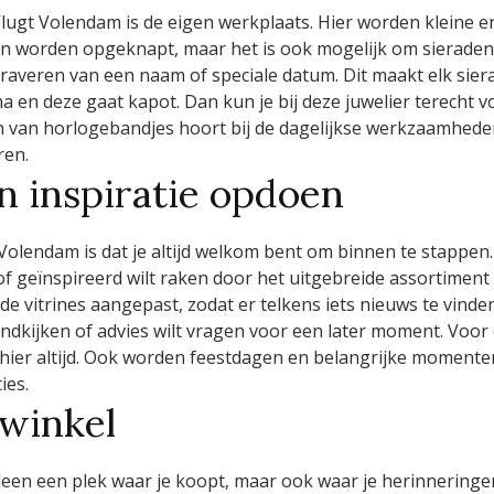
lugt Volendam is de eigen werkplaats. Hier worden kleine e
 worden opgeknapt, maar het is ook mogelijk om sieraden t
averen van een naam of speciale datum. Dit maakt elk sieraa
a en deze gaat kapot. Dan kun je bij deze juwelier terecht 
 van horlogebandjes hoort bij de dagelijkse werkzaamheden. 
ren.
n inspiratie opdoen
 Volendam is dat je altijd welkom bent om binnen te stappen
n of geïnspireerd wilt raken door het uitgebreide assortiment
de vitrines aangepast, zodat er telkens iets nieuws te vinde
 rondkijken of advies wilt vragen voor een later moment. Vo
 hier altijd. Ook worden feestdagen en belangrijke momente
ies.
winkel
 alleen een plek waar je koopt, maar ook waar je herinnering