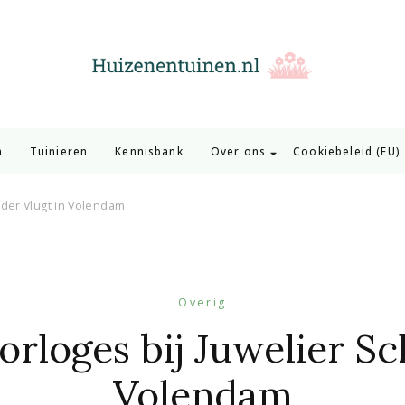
Huizen en Tuinen
Inspiratie voor wonen en tuinieren
n
Tuinieren
Kennisbank
Over ons
Cookiebeleid (EU)
lder Vlugt in Volendam
Overig
rloges bij Juwelier Sc
Volendam