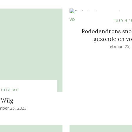
Tuinier
Rododendrons sno
gezonde en vol
februari 25,
uinieren
Wilg
mber 25, 2023