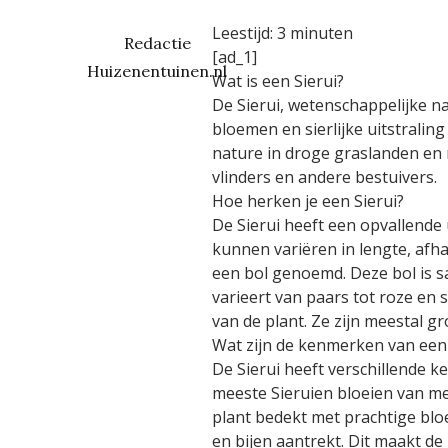
Leestijd:
3
minuten
Redactie
[ad_1]
Huizenentuinen.nl
Wat is een Sierui?
De Sierui, wetenschappelijke na
bloemen en sierlijke uitstraling
nature in droge graslanden en r
vlinders en andere bestuivers.
Hoe herken je een Sierui?
De Sierui heeft een opvallende 
kunnen variëren in lengte, afha
een bol genoemd. Deze bol is sa
varieert van paars tot roze en 
van de plant. Ze zijn meestal g
Wat zijn de kenmerken van een 
De Sierui heeft verschillende 
meeste Sieruien bloeien van mei
plant bedekt met prachtige bloe
en bijen aantrekt. Dit maakt de