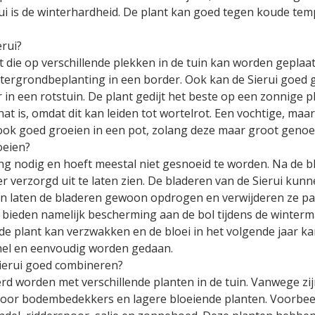
ui is de winterhardheid. De plant kan goed tegen koude t
erui?
ant die op verschillende plekken in de tuin kan worden gepl
chtergrondbeplanting in een border. Ook kan de Sierui goed g
in een rotstuin. De plant gedijt het beste op een zonnige 
 nat is, omdat dit kan leiden tot wortelrot. Een vochtige, ma
 ook goed groeien in een pot, zolang deze maar groot genoeg
oeien?
ing nodig en hoeft meestal niet gesnoeid te worden. Na de 
 verzorgd uit te laten zien. De bladeren van de Sierui kunne
 laten de bladeren gewoon opdrogen en verwijderen ze pas
 bieden namelijk bescherming aan de bol tijdens de winterm
de plant kan verzwakken en de bloei in het volgende jaar ka
snel en eenvoudig worden gedaan.
Sierui goed combineren?
rd worden met verschillende planten in de tuin. Vanwege z
voor bodembedekkers en lagere bloeiende planten. Voorbee