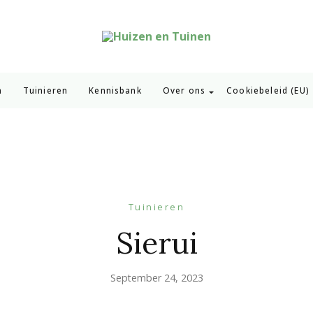
Huizen en Tuinen
Inspiratie voor wonen en tuinieren
n
Tuinieren
Kennisbank
Over ons
Cookiebeleid (EU)
Tuinieren
Sierui
September 24, 2023