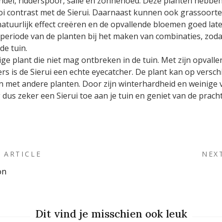
del, ridderspoor, salie en zonnehoed. Deze planten hebben
 contrast met de Sierui. Daarnaast kunnen ook grassoort
atuurlijk effect creëren en de opvallende bloemen goed lat
eriode van de planten bij het maken van combinaties, zodat 
de tuin.
htige plant die niet mag ontbreken in de tuin. Met zijn opval
s is de Sierui een echte eyecatcher. De plant kan op versch
et andere planten. Door zijn winterhardheid en weinige ve
 dus zeker een Sierui toe aan je tuin en geniet van de pracht
 ARTICLE
NEX
on
on
Dit vind je misschien ook leuk