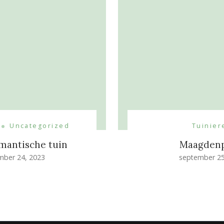
Uncategorized
Tuinier
mantische tuin
Maagden
mber 24, 2023
september 25