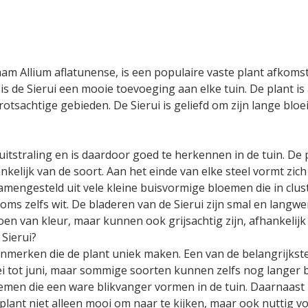
am Allium aflatunense, is een populaire vaste plant afkomsti
 is de Sierui een mooie toevoeging aan elke tuin. De plant is
otsachtige gebieden. De Sierui is geliefd om zijn lange bloe
uitstraling en is daardoor goed te herkennen in de tuin. De 
nkelijk van de soort. Aan het einde van elke steel vormt zi
mengesteld uit vele kleine buisvormige bloemen die in clust
soms zelfs wit. De bladeren van de Sierui zijn smal en langw
roen van kleur, maar kunnen ook grijsachtig zijn, afhankelijk
Sierui?
kenmerken die de plant uniek maken. Een van de belangrijkst
 tot juni, maar sommige soorten kunnen zelfs nog langer bloe
men die een ware blikvanger vormen in de tuin. Daarnaast he
 plant niet alleen mooi om naar te kijken, maar ook nuttig v