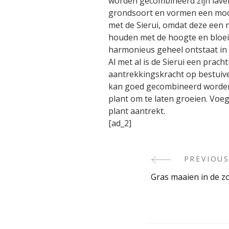
worden gecombineerd zijn laven
grondsoort en vormen een mooi
met de Sierui, omdat deze een n
houden met de hoogte en bloeip
harmonieus geheel ontstaat in 
Al met al is de Sierui een prac
aantrekkingskracht op bestuiver
kan goed gecombineerd worden m
plant om te laten groeien. Voeg
plant aantrekt.
[ad_2]
PREVIOUS
Post
Gras maaien in de z
Navigati