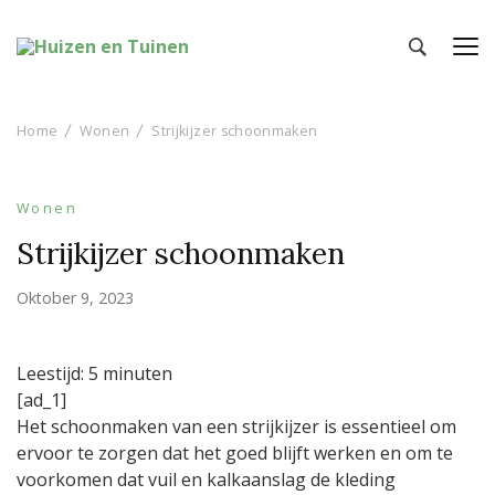
Huizen en Tuinen
Inspiratie voor wonen en tuinieren
Home
Wonen
Strijkijzer schoonmaken
Wonen
Strijkijzer schoonmaken
Oktober 9, 2023
Leestijd:
5
minuten
[ad_1]
Het schoonmaken van een strijkijzer is essentieel om
ervoor te zorgen dat het goed blijft werken en om te
voorkomen dat vuil en kalkaanslag de kleding