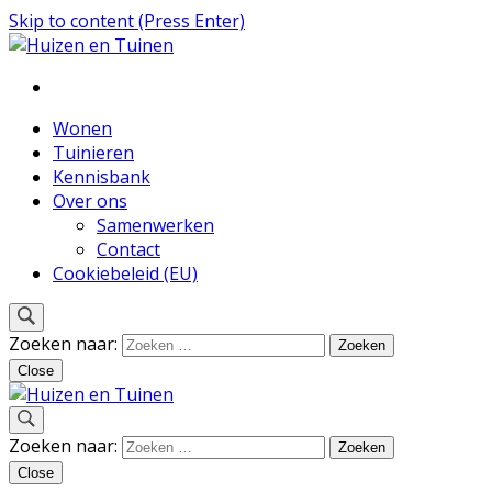
Skip to content (Press Enter)
Inspiratie voor wonen en tuinieren
Huizen en Tuinen
Wonen
Tuinieren
Kennisbank
Over ons
Samenwerken
Contact
Cookiebeleid (EU)
Zoeken naar:
Close
Inspiratie voor wonen en tuinieren
Zoeken naar:
Huizen en Tuinen
Close