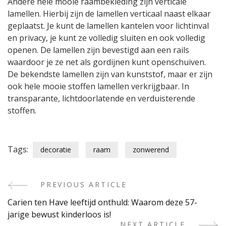
Andere hele mooie raambekleding zijn verticale
lamellen. Hierbij zijn de lamellen verticaal naast elkaar
geplaatst. Je kunt de lamellen kantelen voor lichtinval
en privacy, je kunt ze volledig sluiten en ook volledig
openen. De lamellen zijn bevestigd aan een rails
waardoor je ze net als gordijnen kunt openschuiven.
De bekendste lamellen zijn van kunststof, maar er zijn
ook hele mooie stoffen lamellen verkrijgbaar. In
transparante, lichtdoorlatende en verduisterende
stoffen.
Tags:
decoratie
raam
zonwerend
PREVIOUS ARTICLE
Post
Carien ten Have leeftijd onthuld: Waarom deze 57-
Navigation
jarige bewust kinderloos is!
NEXT ARTICLE