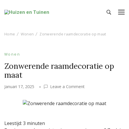
Huizen en Tuinen
Inspiratie voor wonen en tuinieren
Home
Wonen
Zonwerende raamdecoratie op maat
Wonen
Zonwerende raamdecoratie op
maat
on
Januari 17, 2025
Leave a Comment
Zonwerende
raamdecoratie
op
maat
Leestijd:
3
minuten