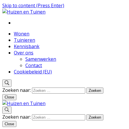
Skip to content (Press Enter)
Inspiratie voor wonen en tuinieren
Huizen en Tuinen
Wonen
Tuinieren
Kennisbank
Over ons
Samenwerken
Contact
Cookiebeleid (EU)
Zoeken naar:
Close
Inspiratie voor wonen en tuinieren
Zoeken naar:
Huizen en Tuinen
Close