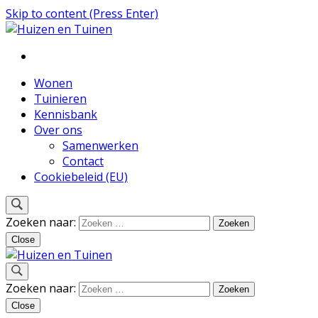
Skip to content (Press Enter)
Inspiratie voor wonen en tuinieren
Huizen en Tuinen
Wonen
Tuinieren
Kennisbank
Over ons
Samenwerken
Contact
Cookiebeleid (EU)
Zoeken naar:
Close
Inspiratie voor wonen en tuinieren
Zoeken naar:
Huizen en Tuinen
Close