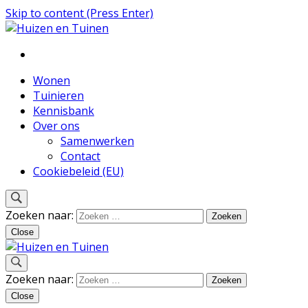
Skip to content (Press Enter)
Inspiratie voor wonen en tuinieren
Huizen en Tuinen
Wonen
Tuinieren
Kennisbank
Over ons
Samenwerken
Contact
Cookiebeleid (EU)
Zoeken naar:
Close
Inspiratie voor wonen en tuinieren
Zoeken naar:
Huizen en Tuinen
Close