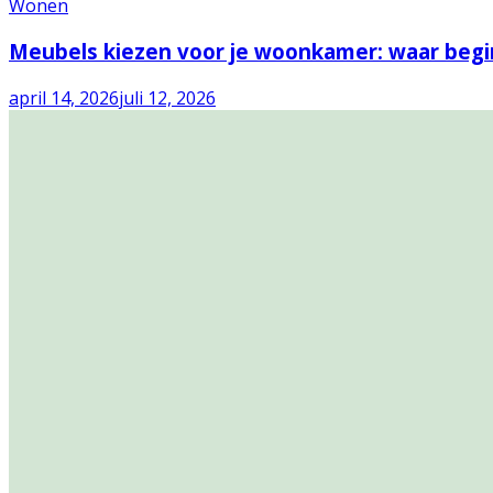
Wonen
Meubels kiezen voor je woonkamer: waar begin
april 14, 2026
juli 12, 2026