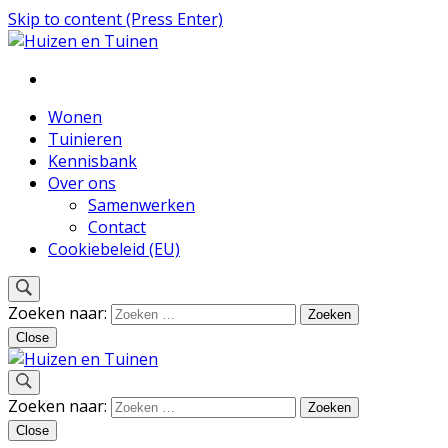
Skip to content (Press Enter)
Inspiratie voor wonen en tuinieren
Huizen en Tuinen
Wonen
Tuinieren
Kennisbank
Over ons
Samenwerken
Contact
Cookiebeleid (EU)
Zoeken naar:
Close
Inspiratie voor wonen en tuinieren
Zoeken naar:
Huizen en Tuinen
Close