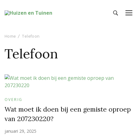
Huizen en Tuinen
Inspiratie voor wonen en tuinieren
Home
Telefoon
Telefoon
OVERIG
Wat moet ik doen bij een gemiste oproep
van 207230220?
januari 29, 2025