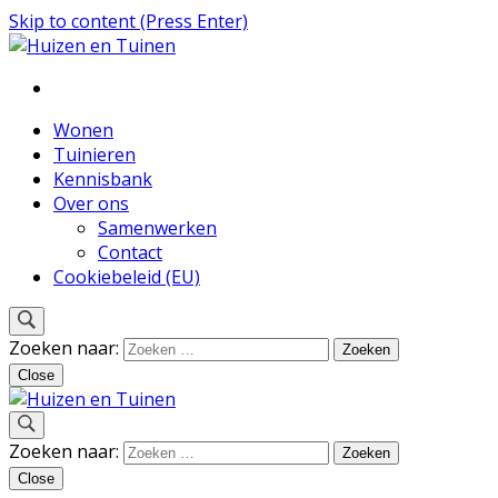
Skip to content (Press Enter)
Inspiratie voor wonen en tuinieren
Huizen en Tuinen
Wonen
Tuinieren
Kennisbank
Over ons
Samenwerken
Contact
Cookiebeleid (EU)
Zoeken naar:
Close
Inspiratie voor wonen en tuinieren
Zoeken naar:
Huizen en Tuinen
Close