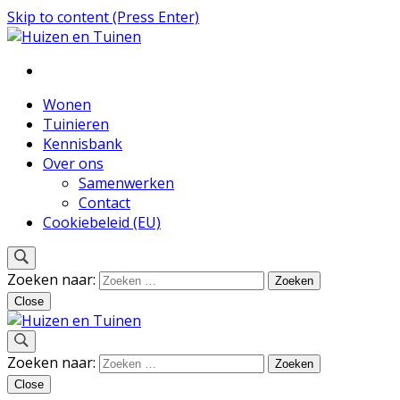
Skip to content (Press Enter)
Inspiratie voor wonen en tuinieren
Huizen en Tuinen
Wonen
Tuinieren
Kennisbank
Over ons
Samenwerken
Contact
Cookiebeleid (EU)
Zoeken naar:
Close
Inspiratie voor wonen en tuinieren
Zoeken naar:
Huizen en Tuinen
Close