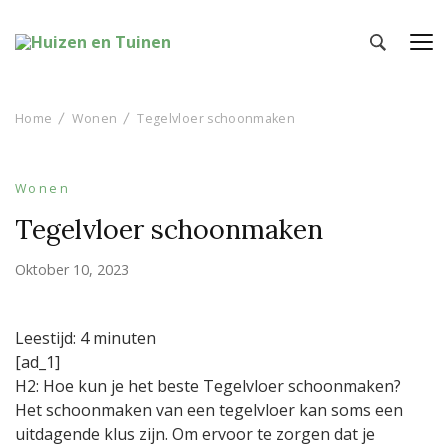
Huizen en Tuinen
Inspiratie voor wonen en tuinieren
Home
Wonen
Tegelvloer schoonmaken
Wonen
Tegelvloer schoonmaken
Oktober 10, 2023
Leestijd:
4
minuten
[ad_1]
H2: Hoe kun je het beste Tegelvloer schoonmaken?
Het schoonmaken van een tegelvloer kan soms een
uitdagende klus zijn. Om ervoor te zorgen dat je