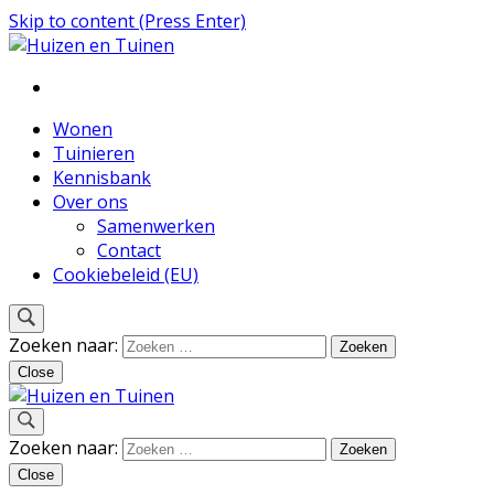
Skip to content (Press Enter)
Inspiratie voor wonen en tuinieren
Huizen en Tuinen
Wonen
Tuinieren
Kennisbank
Over ons
Samenwerken
Contact
Cookiebeleid (EU)
Zoeken naar:
Close
Inspiratie voor wonen en tuinieren
Zoeken naar:
Huizen en Tuinen
Close