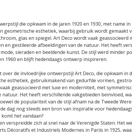
ntwerpstijl die opkwam in de jaren 1920 en 1930, met name i
en geometrische esthetiek, waarbij gebruik wordt gemaakt
hroom, glas en spiegel. Art Deco wordt vaak geassocieerd 
n en gestileerde afbeeldingen van de natuur. Het heeft ve
, mode, sieraden en beeldende kunst. De stijl werd minder 
n 1960 en blijft hedendaags ontwerp inspireren.
t over de invloedrijke ontwerpstijl Art Deco, die opkwam in d
sche esthetiek, gebruikmakend van gedurfde vormen, gestro
t vaak geassocieerd met luxe en moderniteit, met symmetris
e natuur. Het heeft verschillende vakgebieden beïnvloed, w
oewel de populariteit van de stijl afnam na de Tweede Were
 de dag nog steeds een bron van inspiratie voor hedendaag
r komt het vandaan?
en verspreidde zich al snel naar de Verenigde Staten. Het w
rts Décoratifs et Industriels Modernes in Parijs in 1925, w