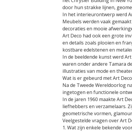
het Chrysler Building in New Y
door hun strakke lijnen, geom
In het interieurontwerp werd A
Meubels werden vaak gemaakt m
decoraties en mooie afwerking
Art Deco had ook een grote inv
en details zoals plooien en f
kostbare edelstenen en metale
In de beeldende kunst werd Ar
waren onder andere Tamara de L
illustraties van mode en theater
Wat is er gebeurd met Art Dec
Na de Tweede Wereldoorlog nam 
ingetogen en functionele ontwe
In de jaren 1960 maakte Art De
liefhebbers en verzamelaars. Zi
geometrische vormen, glamoure
Veelgestelde vragen over Art 
1. Wat zijn enkele bekende voo