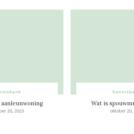
nnisbank
Kennisb
n aanleunwoning
Wat is spouwmu
ber 20, 2023
oktober 20,