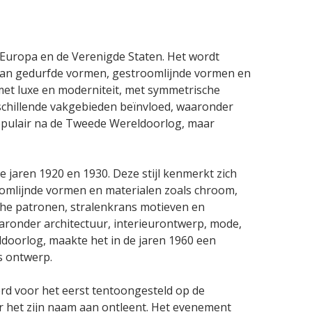
n Europa en de Verenigde Staten. Het wordt
 van gedurfde vormen, gestroomlijnde vormen en
met luxe en moderniteit, met symmetrische
rschillende vakgebieden beïnvloed, waaronder
populair na de Tweede Wereldoorlog, maar
e jaren 1920 en 1930. Deze stijl kenmerkt zich
omlijnde vormen en materialen zoals chroom,
che patronen, stralenkrans motieven en
aaronder architectuur, interieurontwerp, mode,
ldoorlog, maakte het in de jaren 1960 een
s ontwerp.
erd voor het eerst tentoongesteld op de
aar het zijn naam aan ontleent. Het evenement