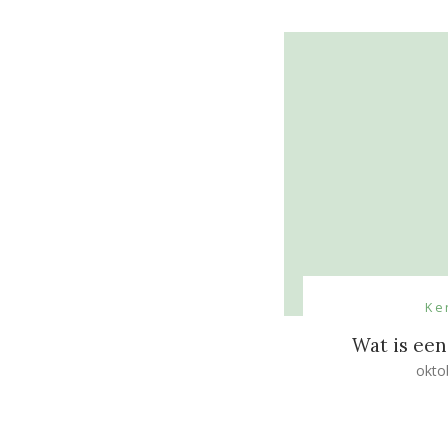
Ke
Wat is ee
okto