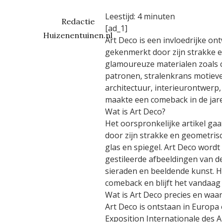
Leestijd:
4
minuten
Redactie
[ad_1]
Huizenentuinen.nl
Art Deco is een invloedrijke o
gekenmerkt door zijn strakke 
glamoureuze materialen zoals c
patronen, stralenkrans motieve
architectuur, interieurontwerp
maakte een comeback in de jare
Wat is Art Deco?
Het oorspronkelijke artikel gaa
door zijn strakke en geometri
glas en spiegel. Art Deco word
gestileerde afbeeldingen van d
sieraden en beeldende kunst. H
comeback en blijft het vandaag
Wat is Art Deco precies en waa
Art Deco is ontstaan in Europa 
Exposition Internationale des A