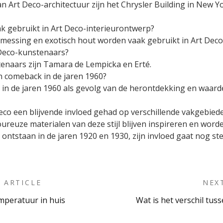
Art Deco-architectuur zijn het Chrysler Building in New York
k gebruikt in Art Deco-interieurontwerp?
messing en exotisch hout worden vaak gebruikt in Art Deco
 Deco-kunstenaars?
enaars zijn Tamara de Lempicka en Erté.
 comeback in de jaren 1960?
n de jaren 1960 als gevolg van de herontdekking en waarder
co een blijvende invloed gehad op verschillende vakgebieden
reuze materialen van deze stijl blijven inspireren en wor
 ontstaan in de jaren 1920 en 1930, zijn invloed gaat nog s
 ARTICLE
NEX
mperatuur in huis
Wat is het verschil tus
on