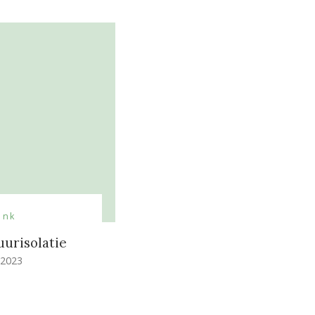
ank
urisolatie
 2023