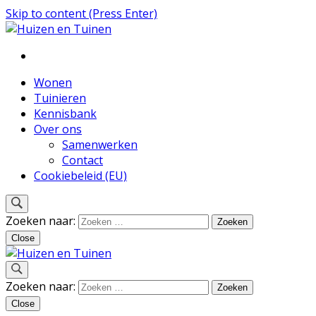
Skip to content (Press Enter)
Inspiratie voor wonen en tuinieren
Huizen en Tuinen
Wonen
Tuinieren
Kennisbank
Over ons
Samenwerken
Contact
Cookiebeleid (EU)
Zoeken naar:
Close
Inspiratie voor wonen en tuinieren
Zoeken naar:
Huizen en Tuinen
Close