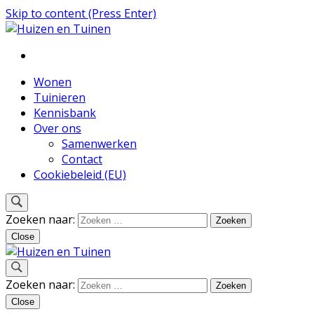
Skip to content (Press Enter)
Inspiratie voor wonen en tuinieren
Huizen en Tuinen
Wonen
Tuinieren
Kennisbank
Over ons
Samenwerken
Contact
Cookiebeleid (EU)
Zoeken naar:
Close
Inspiratie voor wonen en tuinieren
Zoeken naar:
Huizen en Tuinen
Close