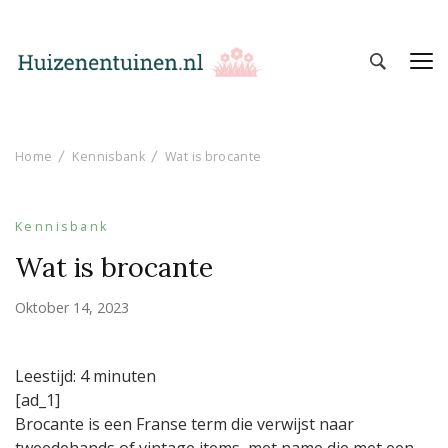
Huizen en Tuinen
Inspiratie voor wonen en tuinieren
Home
Kennisbank
Wat is brocante
Kennisbank
Wat is brocante
Oktober 14, 2023
Leestijd:
4
minuten
[ad_1]
Brocante is een Franse term die verwijst naar