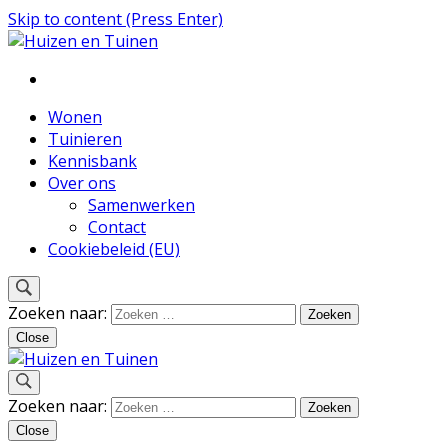
Skip to content (Press Enter)
Inspiratie voor wonen en tuinieren
Huizen en Tuinen
Wonen
Tuinieren
Kennisbank
Over ons
Samenwerken
Contact
Cookiebeleid (EU)
Zoeken naar:
Close
Inspiratie voor wonen en tuinieren
Zoeken naar:
Huizen en Tuinen
Close