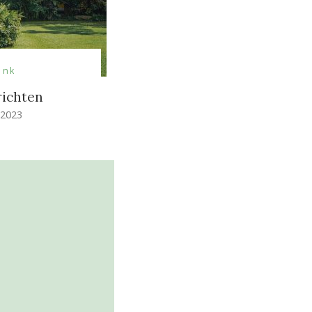
ank
richten
 2023