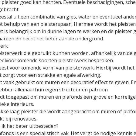
t pleister goed kan hechten. Eventuele beschadigingen, sc
gebracht.
estal uit een combinatie van gips, water en eventueel ande
behulp van een pleisterspaan. Hiermee wordt het pleisterm
 is belangrijk om in dunne lagen te werken en de pleister 
tharden en hecht het beter aan de ondergrond.
werk
pleisterwerk die gebruikt kunnen worden, afhankelijk van d
veelvoorkomende soorten pleisterwerk besproken.
 meest voorkomende vorm van pleisterwerk. Hierbij wordt het
t zorgt voor een strakke en egale afwerking.
rdt vaak gebruikt om muren een decoratief effect te geven. Er 
ebben allemaal hun eigen structuur en patroon.
t toegepast om muren en plafonds een grove en korrelige s
ieke interieurs.
ikke laag pleister die wordt aangebracht om muren of plafon
t bij renovaties.
n ik het beter uitbesteden?
fonds is een specialistisch vak. Het vergt de nodige kennis e