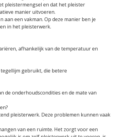
t pleistermengsel en dat het pleister
tatieve manier uitvoeren.
eden aan een vakman. Op deze manier ben je
n in het pleisterwerk.
 variëren, afhankelijk van de temperatuur en
 tegellijm gebruikt, die betere
 van de onderhoudscondities en de mate van
pen?
latend pleisterwerk. Deze problemen kunnen vaak
ehangen van een ruimte. Het zorgt voor een
lijk is om zelf pleisterwerk uit te voeren, is