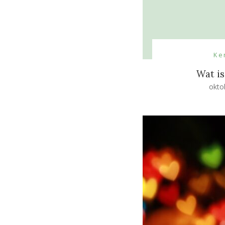
Ke
Wat i
okto