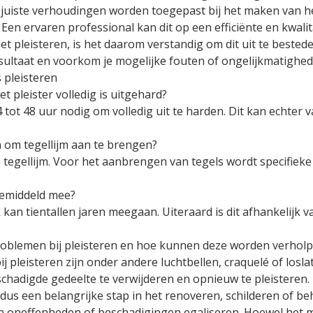
e juiste verhoudingen worden toegepast bij het maken van he
Een ervaren professional kan dit op een efficiënte en kwali
met pleisteren, is het daarom verstandig om dit uit te best
sultaat en voorkom je mogelijke fouten of ongelijkmatighede
 pleisteren
t pleister volledig is uitgehard?
4 tot 48 uur nodig om volledig uit te harden. Dit kan echter
n om tegellijm aan te brengen?
ls tegellijm. Voor het aanbrengen van tegels wordt specifieke
gemiddeld mee?
kan tientallen jaren meegaan. Uiteraard is dit afhankelijk
roblemen bij pleisteren en hoe kunnen deze worden verhol
pleisteren zijn onder andere luchtbellen, craquelé of los
hadigde gedeelte te verwijderen en opnieuw te pleisteren.
 dus een belangrijke stap in het renoveren, schilderen of b
 oneffenheden of beschadigingen egaliseren. Hoewel het moge