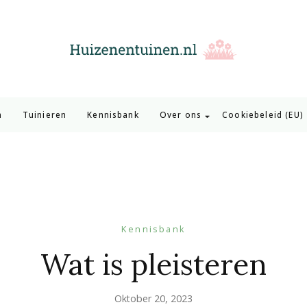
Huizen en Tuinen
Inspiratie voor wonen en tuinieren
n
Tuinieren
Kennisbank
Over ons
Cookiebeleid (EU)
Kennisbank
Wat is pleisteren
Oktober 20, 2023