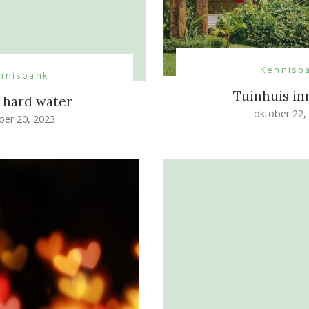
Kennisb
nnisbank
Tuinhuis in
s hard water
oktober 22,
ber 20, 2023