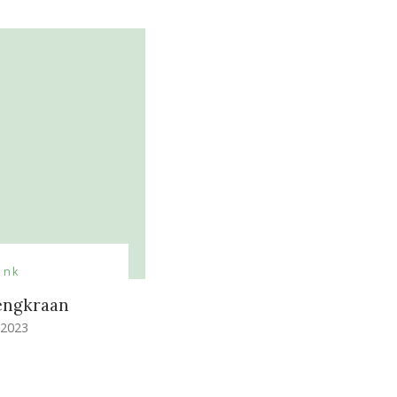
ank
engkraan
 2023