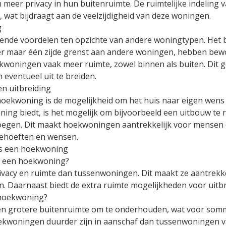
meer privacy in hun buitenruimte. De ruimtelijke indeling
 wat bijdraagt aan de veelzijdigheid van deze woningen.
g
nde voordelen ten opzichte van andere woningtypen. Het bel
 maar één zijde grenst aan andere woningen, hebben bewo
kwoningen vaak meer ruimte, zowel binnen als buiten. Dit 
 eventueel uit te breiden.
en uitbreiding
oekwoning is de mogelijkheid om het huis naar eigen wens in
ing biedt, is het mogelijk om bijvoorbeeld een uitbouw te r
voegen. Dit maakt hoekwoningen aantrekkelijk voor mensen d
behoeften en wensen.
is een hoekwoning
r een hoekwoning?
acy en ruimte dan tussenwoningen. Dit maakt ze aantrekkel
uin. Daarnaast biedt de extra ruimte mogelijkheden voor uit
 hoekwoning?
 grotere buitenruimte om te onderhouden, wat voor somm
kwoningen duurder zijn in aanschaf dan tussenwoningen va