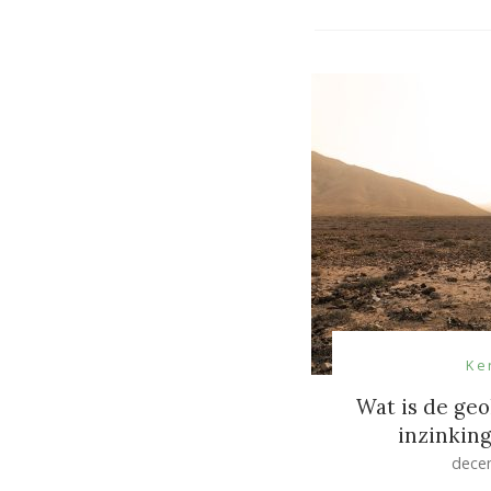
Ke
Wat is de ge
inzinkin
dece