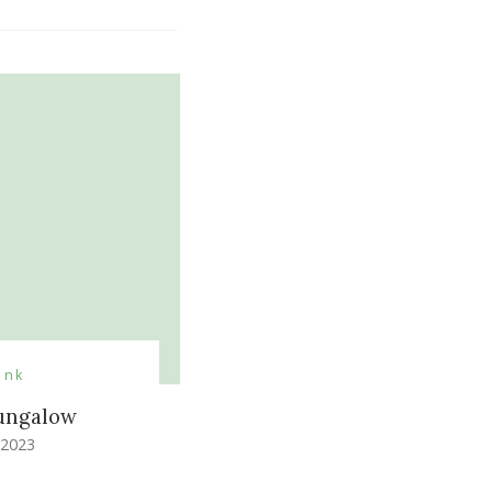
ank
bungalow
 2023