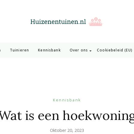
Huizen en Tuinen
Inspiratie voor wonen en tuinieren
n
Tuinieren
Kennisbank
Over ons
Cookiebeleid (EU)
Kennisbank
Wat is een hoekwonin
Oktober 20, 2023