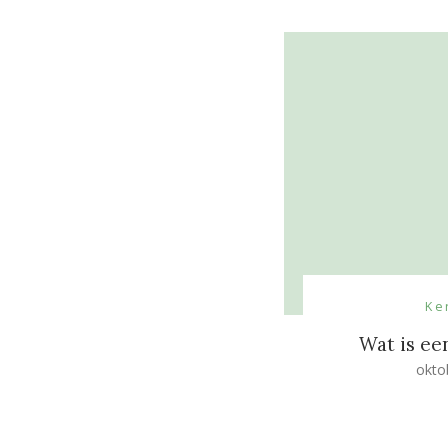
Ke
Wat is e
okto