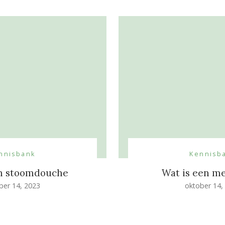
nnisbank
Kennisb
en stoomdouche
Wat is een m
ber 14, 2023
oktober 14,