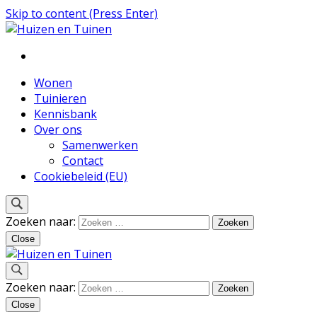
Skip to content (Press Enter)
Inspiratie voor wonen en tuinieren
Huizen en Tuinen
Wonen
Tuinieren
Kennisbank
Over ons
Samenwerken
Contact
Cookiebeleid (EU)
Zoeken naar:
Close
Inspiratie voor wonen en tuinieren
Zoeken naar:
Huizen en Tuinen
Close