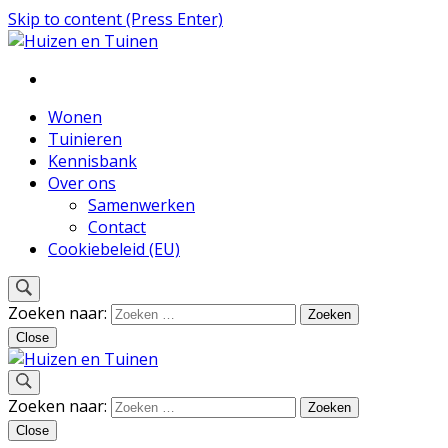
Skip to content (Press Enter)
Inspiratie voor wonen en tuinieren
Huizen en Tuinen
Wonen
Tuinieren
Kennisbank
Over ons
Samenwerken
Contact
Cookiebeleid (EU)
Zoeken naar:
Close
Inspiratie voor wonen en tuinieren
Zoeken naar:
Huizen en Tuinen
Close