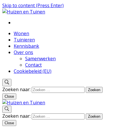
Skip to content (Press Enter)
Inspiratie voor wonen en tuinieren
Huizen en Tuinen
Wonen
Tuinieren
Kennisbank
Over ons
Samenwerken
Contact
Cookiebeleid (EU)
Zoeken naar:
Close
Inspiratie voor wonen en tuinieren
Zoeken naar:
Huizen en Tuinen
Close