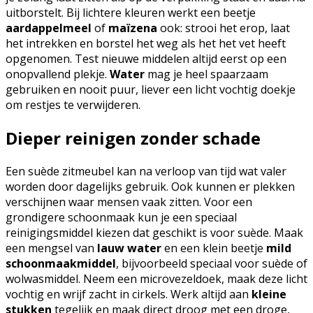
uitborstelt. Bij lichtere kleuren werkt een beetje
aardappelmeel
of
maïzena
ook: strooi het erop, laat
het intrekken en borstel het weg als het het vet heeft
opgenomen. Test nieuwe middelen altijd eerst op een
onopvallend plekje.
Water
mag je heel spaarzaam
gebruiken en nooit puur, liever een licht vochtig doekje
om restjes te verwijderen.
Dieper reinigen zonder schade
Een suède zitmeubel kan na verloop van tijd wat valer
worden door dagelijks gebruik. Ook kunnen er plekken
verschijnen waar mensen vaak zitten. Voor een
grondigere schoonmaak kun je een speciaal
reinigingsmiddel kiezen dat geschikt is voor suède. Maak
een mengsel van
lauw water
en een klein beetje
mild
schoonmaakmiddel
, bijvoorbeeld speciaal voor suède of
wolwasmiddel. Neem een microvezeldoek, maak deze licht
vochtig en wrijf zacht in cirkels. Werk altijd aan
kleine
stukken
tegelijk en maak direct droog met een droge,