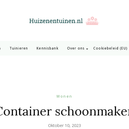
Huizen en Tuinen
Inspiratie voor wonen en tuinieren
n
Tuinieren
Kennisbank
Over ons
Cookiebeleid (EU)
Wonen
Container schoonmake
Oktober 10, 2023