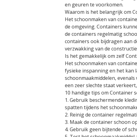
en geuren te voorkomen.
Waarom is het belangrijk om 
Het schoonmaken van containers
de omgeving. Containers kunnen
de containers regelmatig scho
containers ook bijdragen aan de
verzwakking van de constructie
Is het gemakkelijk om zelf Co
Het schoonmaken van containers
fysieke inspanning en het kan l
schoonmaakmiddelen, evenals wat 
een zeer slechte staat verkeert
10 handige tips om Container
1. Gebruik beschermende kledin
spatten tijdens het schoonmake
2. Reinig de container regelma
3. Maak de container schoon o
4. Gebruik geen bijtende of s
5. Test het schoonmaakmiddel a