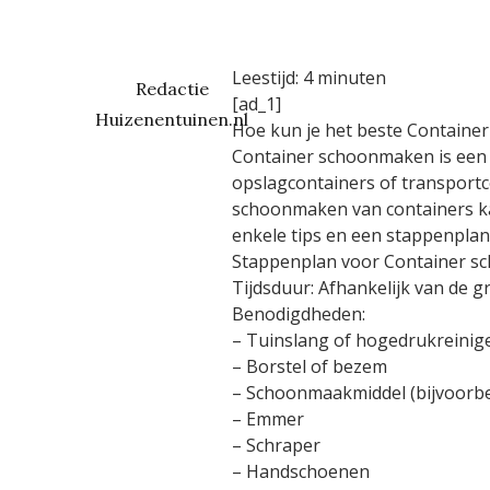
Leestijd:
4
minuten
Redactie
[ad_1]
Huizenentuinen.nl
Hoe kun je het beste Contain
Container schoonmaken is een b
opslagcontainers of transport
schoonmaken van containers kan 
enkele tips en een stappenplan
Stappenplan voor Container 
Tijdsduur: Afhankelijk van de 
Benodigdheden:
– Tuinslang of hogedrukreinig
– Borstel of bezem
– Schoonmaakmiddel (bijvoorbee
– Emmer
– Schraper
– Handschoenen