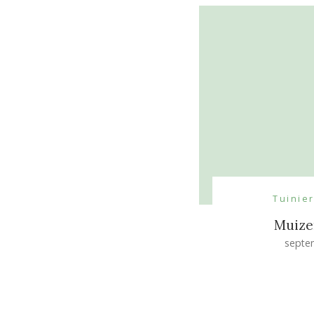
Tuinie
Muize
septe