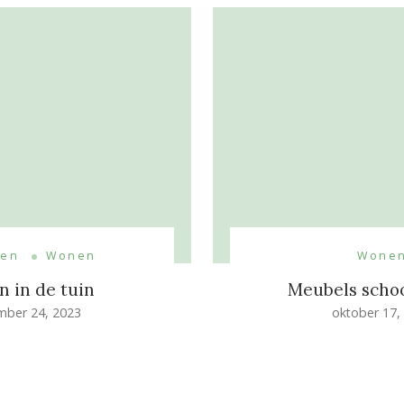
ren
Wonen
Wone
n in de tuin
Meubels sch
mber 24, 2023
oktober 17,