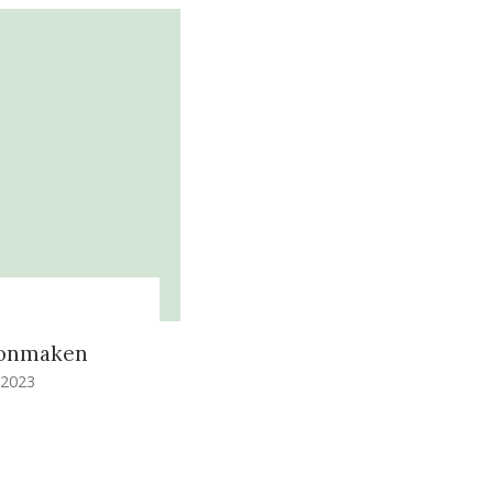
n
oonmaken
 2023