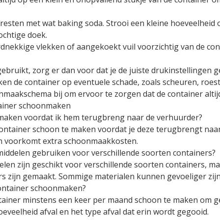
 resten met wat baking soda. Strooi een kleine hoeveelheid 
ochtige doek.
nekkige vlekken of aangekoekt vuil voorzichtig van de conta
gebruikt, zorg er dan voor dat je de juiste drukinstellinge
en de container op eventuele schade, zoals scheuren, roest 
maakschema bij om ervoor te zorgen dat de container altijd
tainer schoonmaken
nmaken voordat ik hem terugbreng naar de verhuurder?
 container schoon te maken voordat je deze terugbrengt naar
n voorkomt extra schoonmaakkosten.
iddelen gebruiken voor verschillende soorten containers?
en zijn geschikt voor verschillende soorten containers, ma
ers zijn gemaakt. Sommige materialen kunnen gevoeliger zi
lcontainer schoonmaken?
ntainer minstens een keer per maand schoon te maken om ge
oeveelheid afval en het type afval dat erin wordt gegooid.