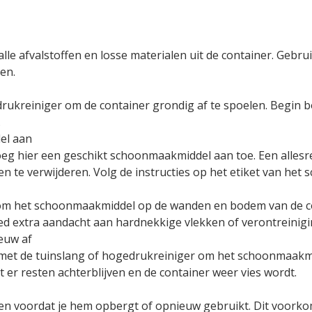
lle afvalstoffen en losse materialen uit de container. Gebr
en.
rukreiniger om de container grondig af te spoelen. Begin 
.
el aan
eg hier een geschikt schoonmaakmiddel aan toe. Een allesr
en te verwijderen. Volg de instructies op het etiket van he
om het schoonmaakmiddel op de wanden en bodem van de co
ed extra aandacht aan hardnekkige vlekken of verontreinig
ieuw af
met de tuinslang of hogedrukreiniger om het schoonmaakmid
er resten achterblijven en de container weer vies wordt.
en voordat je hem opbergt of opnieuw gebruikt. Dit voorkom