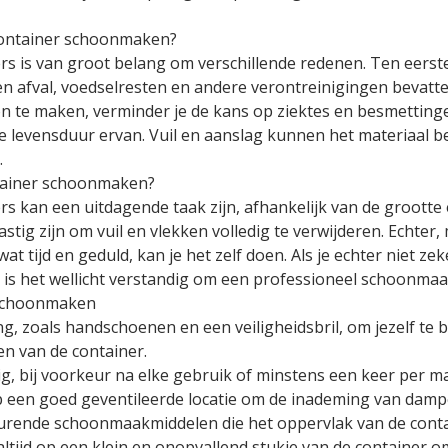
Container schoonmaken?
 is van groot belang om verschillende redenen. Ten eerste 
 afval, voedselresten en andere verontreinigingen bevatte
on te maken, verminder je de kans op ziektes en besmettin
 levensduur ervan. Vuil en aanslag kunnen het materiaal bes
.
ntainer schoonmaken?
 kan een uitdagende taak zijn, afhankelijk van de grootte e
astig zijn om vuil en vlekken volledig te verwijderen. Echter
tijd en geduld, kan je het zelf doen. Als je echter niet zeke
, is het wellicht verstandig om een professioneel schoonmaak
 schoonmaken
g, zoals handschoenen en een veiligheidsbril, om jezelf te 
n van de container.
tig, bij voorkeur na elke gebruik of minstens een keer per
p een goed geventileerde locatie om de inademing van damp
churende schoonmaakmiddelen die het oppervlak van de cont
ltijd op een klein en onopvallend stukje van de container o