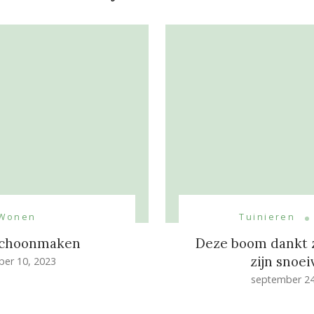
Wonen
Tuinieren
schoonmaken
Deze boom dankt 
zijn snoe
ber 10, 2023
september 24