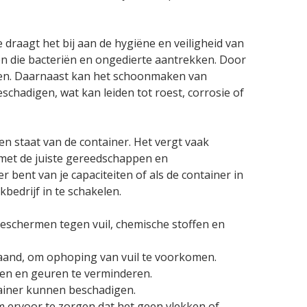
draagt het bij aan de hygiëne en veiligheid van
n die bacteriën en ongedierte aantrekken. Door
gen. Daarnaast kan het schoonmaken van
chadigen, wat kan leiden tot roest, corrosie of
n staat van de container. Het vergt vaak
, met de juiste gereedschappen en
r bent van je capaciteiten of als de container in
bedrijf in te schakelen.
beschermen tegen vuil, chemische stoffen en
 maand, om ophoping van vuil te voorkomen.
en en geuren te verminderen.
ainer kunnen beschadigen.
m ervoor te zorgen dat het geen vlekken of