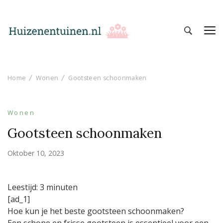
Huizen en Tuinen
Inspiratie voor wonen en tuinieren
Home
Wonen
Gootsteen schoonmaken
Wonen
Gootsteen schoonmaken
Oktober 10, 2023
Leestijd:
3
minuten
[ad_1]
Hoe kun je het beste gootsteen schoonmaken?