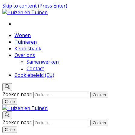
Skip to content (Press Enter)
Inspiratie voor wonen en tuinieren
Huizen en Tuinen
Wonen
Tuinieren
Kennisbank
Over ons
Samenwerken
Contact
Cookiebeleid (EU)
Zoeken naar:
Close
Inspiratie voor wonen en tuinieren
Zoeken naar:
Huizen en Tuinen
Close