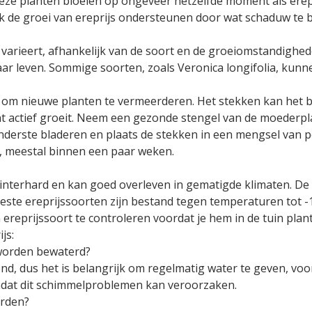
ze planten bloeien op ongeveer hetzelfde moment als erep
k de groei van ereprijs ondersteunen door wat schaduw te 
 varieert, afhankelijk van de soort en de groeiomstandigh
ar leven. Sommige soorten, zoals Veronica longifolia, kunnen
t om nieuwe planten te vermeerderen. Het stekken kan het 
 actief groeit. Neem een gezonde stengel van de moederpla
onderste bladeren en plaats de stekken in een mengsel van 
, meestal binnen een paar weken.
winterhard en kan goed overleven in gematigde klimaten. De 
este ereprijssoorten zijn bestand tegen temperaturen tot -1
reprijssoort te controleren voordat je hem in de tuin plant
js:
 worden bewaterd?
nd, dus het is belangrijk om regelmatig water te geven, voo
omdat dit schimmelproblemen kan veroorzaken.
orden?