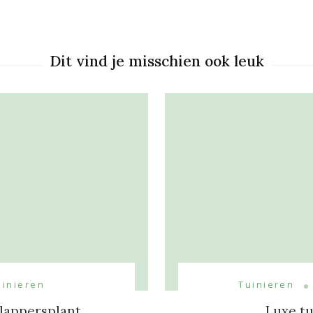
on
Dit vind je misschien ook leuk
uinieren
Tuinieren
lappersplant
Luxe t