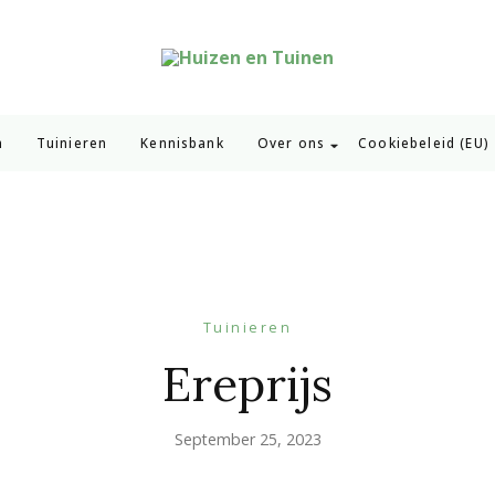
Huizen en Tuinen
Inspiratie voor wonen en tuinieren
n
Tuinieren
Kennisbank
Over ons
Cookiebeleid (EU)
Tuinieren
Ereprijs
September 25, 2023