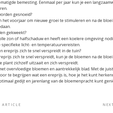
gematigde bemesting. Eenmaal per jaar kun je een langzaa
ren.
 worden gesnoeid?
n het voorjaar om nieuwe groei te stimuleren en na de blo
edaan.
rden gekweekt?
 volle zon of halfschaduw en heeft een koelere omgeving nodig
e specifieke licht- en temperatuurvereisten.
ereprijs zich te snel verspreidt in de tuin?
reprijs zich te snel verspreidt, kun je de bloemen na de bl
plant zichzelf uitzaait en zich verspreidt.
 met overvloedige bloemen en aantrekkelijk blad. Met de juis
Door te begrijpen wat een ereprijs is, hoe je het kunt herke
ptimaal gedijt en jarenlang van de bloemenpracht kunt geni
 ARTICLE
NEX