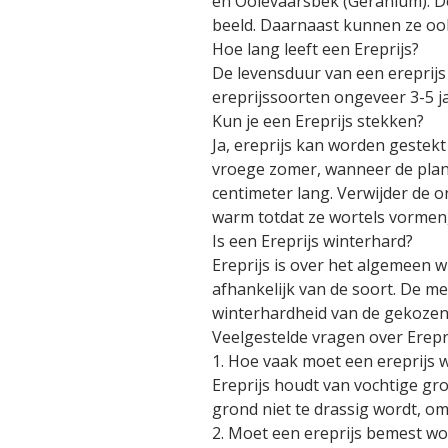
en Ooievaarsbek (Geranium). De
beeld. Daarnaast kunnen ze oo
Hoe lang leeft een Ereprijs?
De levensduur van een ereprijs
ereprijssoorten ongeveer 3-5 ja
Kun je een Ereprijs stekken?
Ja, ereprijs kan worden gestek
vroege zomer, wanneer de plant
centimeter lang. Verwijder de 
warm totdat ze wortels vormen
Is een Ereprijs winterhard?
Ereprijs is over het algemeen 
afhankelijk van de soort. De me
winterhardheid van de gekozen e
Veelgestelde vragen over Erepri
1. Hoe vaak moet een ereprijs
Ereprijs houdt van vochtige gro
grond niet te drassig wordt, 
2. Moet een ereprijs bemest w