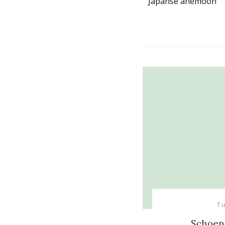
Japanse anemoon
Navigati
T
Schoen