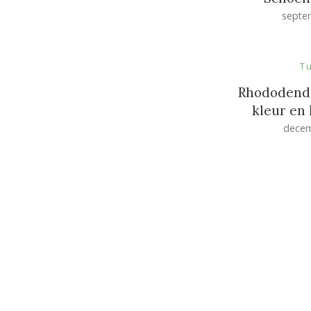
septe
T
Rhododendr
kleur en 
decem