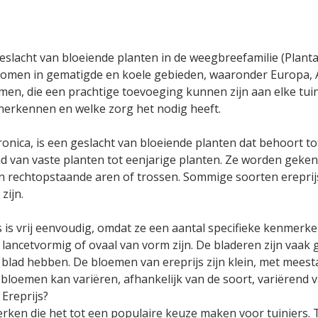
 geslacht van bloeiende planten in de weegbreefamilie (Plant
omen in gematigde en koele gebieden, waaronder Europa, Ame
men, die een prachtige toevoeging kunnen zijn aan elke tuin.
t herkennen en welke zorg het nodig heeft.
ronica, is een geslacht van bloeiende planten dat behoort to
d van vaste planten tot eenjarige planten. Ze worden geke
in rechtopstaande aren of trossen. Sommige soorten ereprij
zijn.
 is vrij eenvoudig, omdat ze een aantal specifieke kenmer
lancetvormig of ovaal van vorm zijn. De bladeren zijn vaak
blad hebben. De bloemen van ereprijs zijn klein, met meesta
 bloemen kan variëren, afhankelijk van de soort, variërend v
Ereprijs?
erken die het tot een populaire keuze maken voor tuiniers.