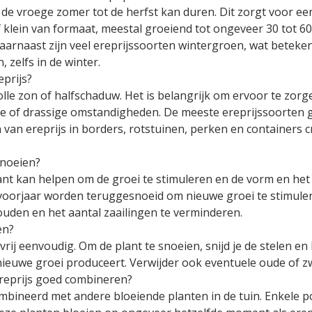
 de vroege zomer tot de herfst kan duren. Dit zorgt voor een 
ef klein van formaat, meestal groeiend tot ongeveer 30 tot 6
aarnaast zijn veel ereprijssoorten wintergroen, wat betekent
, zelfs in de winter.
eprijs?
 volle zon of halfschaduw. Het is belangrijk om ervoor te zo
atte of drassige omstandigheden. De meeste ereprijssoorten
van ereprijs in borders, rotstuinen, perken en containers c
snoeien?
ant kan helpen om de groei te stimuleren en de vorm en het 
 voorjaar worden teruggesnoeid om nieuwe groei te stimul
ouden en het aantal zaailingen te verminderen.
en?
 vrij eenvoudig. Om de plant te snoeien, snijd je de stelen 
t nieuwe groei produceert. Verwijder ook eventuele oude of 
Ereprijs goed combineren?
bineerd met andere bloeiende planten in de tuin. Enkele pop