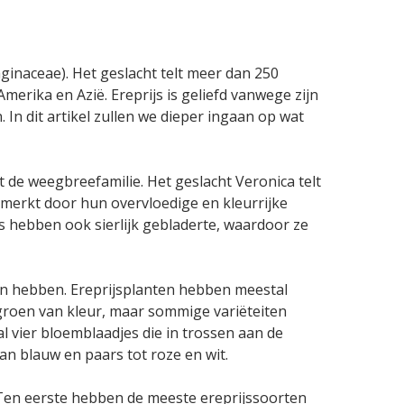
aginaceae). Het geslacht telt meer dan 250
rika en Azië. Ereprijs is geliefd vanwege zijn
 In dit artikel zullen we dieper ingaan op wat
t de weegbreefamilie. Het geslacht Veronica telt
nmerkt door hun overvloedige en kleurrijke
s hebben ook sierlijk gebladerte, waardoor ze
ken hebben. Ereprijsplanten hebben meestal
 groen van kleur, maar sommige variëteiten
l vier bloemblaadjes die in trossen aan de
an blauw en paars tot roze en wit.
 Ten eerste hebben de meeste ereprijssoorten