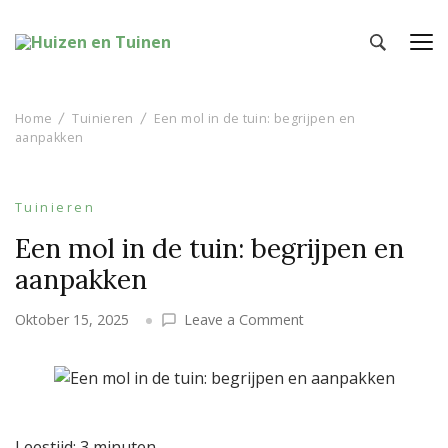
Huizen en Tuinen
Inspiratie voor wonen en tuinieren
Home
Tuinieren
Een mol in de tuin: begrijpen en
aanpakken
Tuinieren
Een mol in de tuin: begrijpen en
aanpakken
on
Oktober 15, 2025
Leave a Comment
Een
mol
in
de
tuin:
Leestijd:
3
minuten