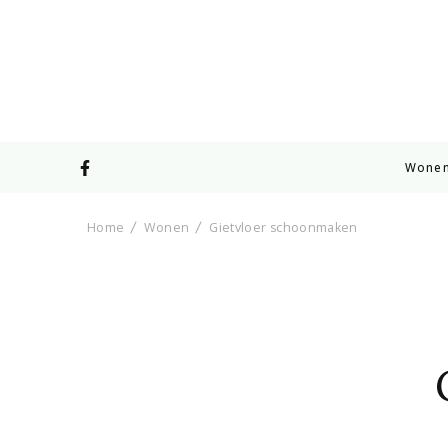
Wone
Home
Wonen
Gietvloer schoonmaken