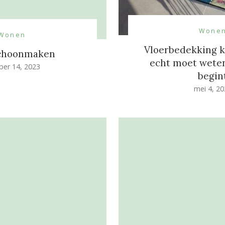
Wone
Wonen
Vloerbedekking ki
schoonmaken
echt moet weten
ber 14, 2023
begin
mei 4, 2