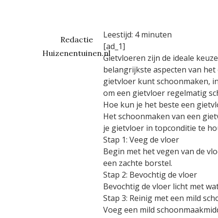
Leestijd:
4
minuten
Redactie
[ad_1]
Huizenentuinen.nl
Gietvloeren zijn de ideale ke
belangrijkste aspecten van het
gietvloer kunt schoonmaken, in
om een gietvloer regelmatig sc
Hoe kun je het beste een giet
Het schoonmaken van een gietv
je gietvloer in topconditie te h
Stap 1: Veeg de vloer
Begin met het vegen van de vloe
een zachte borstel.
Stap 2: Bevochtig de vloer
Bevochtig de vloer licht met w
Stap 3: Reinig met een mild s
Voeg een mild schoonmaakmidde