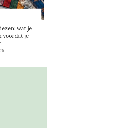
n
ezen: wat je
 voordat je
t
026