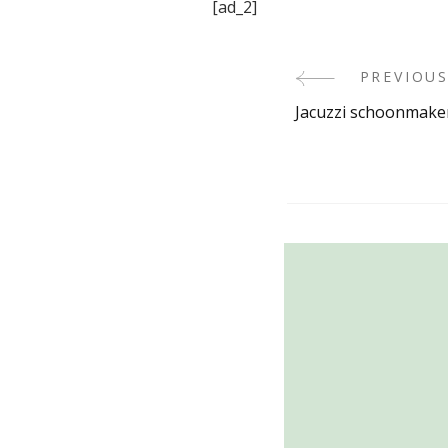
[ad_2]
PREVIOUS
Post
Jacuzzi schoonmake
Navigati