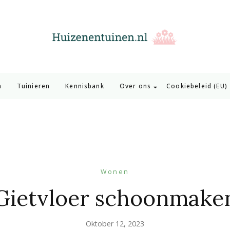
Huizen en Tuinen
Inspiratie voor wonen en tuinieren
n
Tuinieren
Kennisbank
Over ons
Cookiebeleid (EU)
Wonen
Gietvloer schoonmake
Oktober 12, 2023