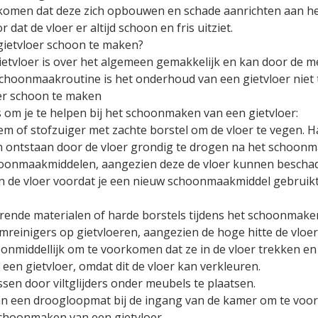
orkomen dat deze zich opbouwen en schade aanrichten aan he
at de vloer er altijd schoon en fris uitziet.
 gietvloer schoon te maken?
etvloer is over het algemeen gemakkelijk en kan door de m
choonmaakroutine is het onderhoud van een gietvloer niet t
oer schoon te maken
s om je te helpen bij het schoonmaken van een gietvloer:
ezem of stofzuiger met zachte borstel om de vloer te vegen.
n ontstaan door de vloer grondig te drogen na het schoonm
hoonmaakmiddelen, aangezien deze de vloer kunnen beschad
 van de vloer voordat je een nieuw schoonmaakmiddel gebruik
hurende materialen of harde borstels tijdens het schoonma
omreinigers op gietvloeren, aangezien de hoge hitte de vloe
n onmiddellijk om te voorkomen dat ze in de vloer trekken e
een gietvloer, omdat dit de vloer kan verkleuren.
sen door viltglijders onder meubels te plaatsen.
n een droogloopmat bij de ingang van de kamer om te voorko
schoonmaken van een gietvloer