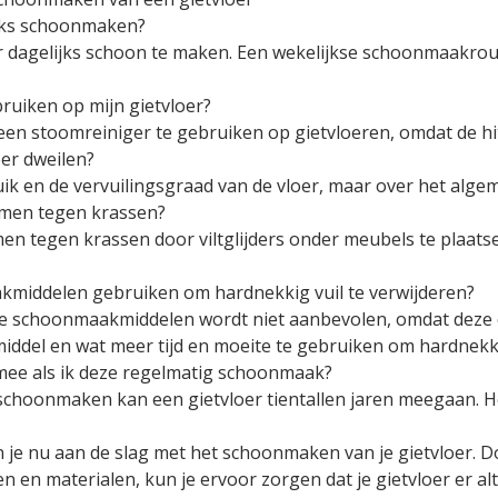
lijks schoonmaken?
oer dagelijks schoon te maken. Een wekelijkse schoonmaakrou
ruiken op mijn gietvloer?
en stoomreiniger te gebruiken op gietvloeren, omdat de hi
oer dweilen?
uik en de vervuilingsgraad van de vloer, maar over het alg
ermen tegen krassen?
rmen tegen krassen door viltglijders onder meubels te plaats
akmiddelen gebruiken om hardnekkig vuil te verwijderen?
ve schoonmaakmiddelen wordt niet aanbevolen, omdat deze d
del en wat meer tijd en moeite te gebruiken om hardnekkig
 mee als ik deze regelmatig schoonmaak?
choonmaken kan een gietvloer tientallen jaren meegaan. He
n je nu aan de slag met het schoonmaken van je gietvloer. 
 en materialen, kun je ervoor zorgen dat je gietvloer er alt