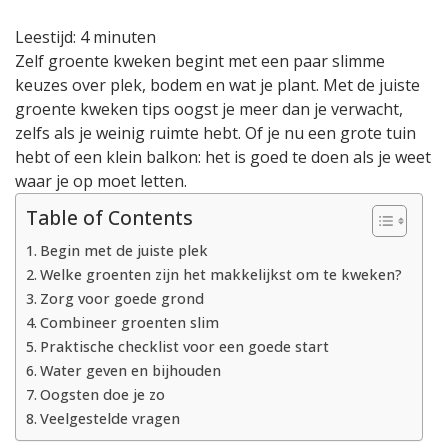
haal
Leestijd:
4
minuten
je
Zelf groente kweken begint met een paar slimme
het
keuzes over plek, bodem en wat je plant. Met de juiste
meeste
uit
groente kweken tips oogst je meer dan je verwacht,
je
zelfs als je weinig ruimte hebt. Of je nu een grote tuin
moestuin
hebt of een klein balkon: het is goed te doen als je weet
waar je op moet letten.
Table of Contents
Begin met de juiste plek
Welke groenten zijn het makkelijkst om te kweken?
Zorg voor goede grond
Combineer groenten slim
Praktische checklist voor een goede start
Water geven en bijhouden
Oogsten doe je zo
Veelgestelde vragen