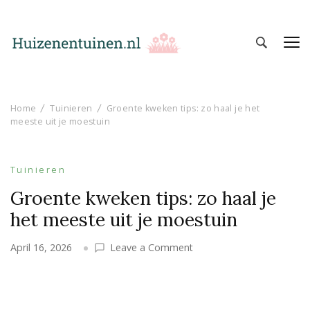
Huizen en Tuinen
Inspiratie voor wonen en tuinieren
Home
Tuinieren
Groente kweken tips: zo haal je het
meeste uit je moestuin
Tuinieren
Groente kweken tips: zo haal je
het meeste uit je moestuin
on
April 16, 2026
Leave a Comment
Groente
kweken
tips:
zo